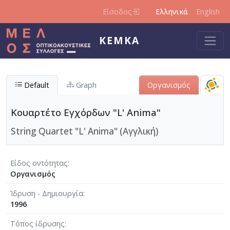
Παράκαμψη προς το κυρίως περιεχόμενο
Είσοδος
Ελληνικά
English
ΚΕΜΚΑ
Default
Graph
Οργανισμός
Κουαρτέτο Εγχόρδων "L' Anima"
String Quartet "L' Anima" (Αγγλική)
Είδος οντότητας
Οργανισμός
Ίδρυση - Δημιουργία
1996
Τόπος ίδρυσης