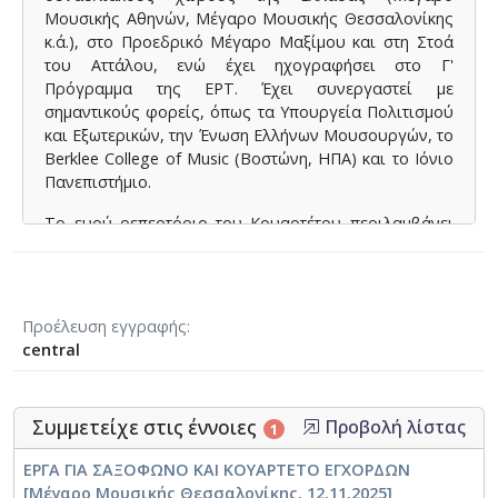
Μουσικής Αθηνών, Μέγαρο Μουσικής Θεσσαλονίκης
κ.ά.), στο Προεδρικό Μέγαρο Μαξίμου και στη Στοά
του Αττάλου, ενώ έχει ηχογραφήσει στο Γ'
Πρόγραμμα της ΕΡΤ. Έχει συνεργαστεί με
σημαντικούς φορείς, όπως τα Υπουργεία Πολιτισμού
και Εξωτερικών, την Ένωση Ελλήνων Μουσουργών, το
Berklee College of Music (Βοστώνη, ΗΠΑ) και το Ιόνιο
Πανεπιστήμιο.
Το ευρύ ρεπερτόριο του Κουαρτέτου περιλαμβάνει
έργα όλων των μουσικών περιόδων, από το Μπαρόκ
έως τον 21ο αιώνα, καθώς και έργα νέων συνθετών
σε σύγχρονο πειραματικό ύφος. Οι δισκογραφικές
ηχογραφήσεις του Κουαρτέτου L' ANIMA
Προέλευση εγγραφής
κυκλοφορούν από τις Subways Music και Irida
central
Production.
Συμμετείχε στις έννοιες
Προβολή λίστας
1
ΕΡΓΑ ΓΙΑ ΣΑΞΟΦΩΝΟ KAI ΚΟΥΑΡΤΕΤΟ ΕΓΧΟΡΔΩΝ
[Μέγαρο Μουσικής Θεσσαλονίκης, 12.11.2025]