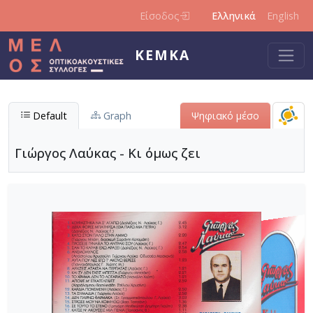
Παράκαμψη προς το κυρίως περιεχόμενο
Είσοδος
Ελληνικά
English
ΚΕΜΚΑ
Default
Graph
Ψηφιακό μέσο
Γιώργος Λαύκας - Κι όμως ζει