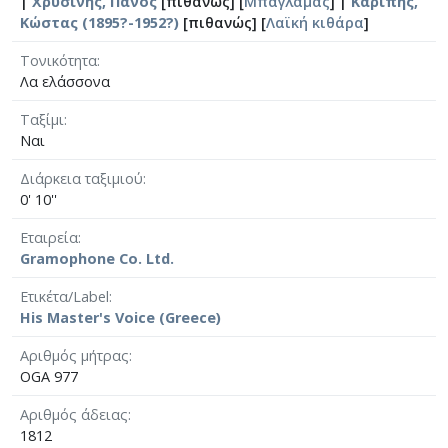
|
Χρυσίνης, Πάνος
[πιθανώς] [
Μπαγλαμάς
] |
Καρίπης,
Κώστας (1895?-1952?)
[πιθανώς] [
Λαϊκή κιθάρα
]
Τονικότητα
Λα ελάσσονα
Ταξίμι
Ναι
Διάρκεια ταξιμιού
0' 10''
Εταιρεία
Gramophone Co. Ltd.
Ετικέτα/Label
His Master's Voice (Greece)
Αριθμός μήτρας
OGA 977
Αριθμός άδειας
1812