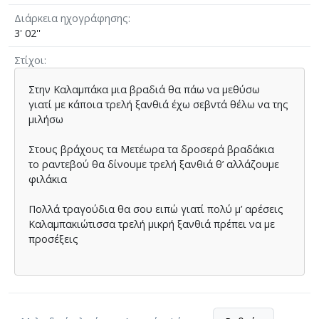
Διάρκεια ηχογράφησης
3' 02''
Στίχοι
Στην Καλαµπάκα µια βραδιά θα πάω να µεθύσω
γιατί µε κάποια τρελή ξανθιά έχω σεβντά θέλω να της
µιλήσω
Στους βράχους τα Μετέωρα τα δροσερά βραδάκια
το ραντεβού θα δίνουµε τρελή ξανθιά θ’ αλλάζουµε
φιλάκια
Πολλά τραγούδια θα σου ειπώ γιατί πολύ µ’ αρέσεις
Καλαµπακιώτισσα τρελή µικρή ξανθιά πρέπει να µε
προσέξεις