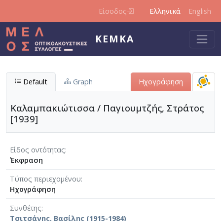
Παράκαμψη προς το κυρίως περιεχόμενο
Είσοδος
Ελληνικά
English
ΚΕΜΚΑ
Default
Graph
Ηχογράφηση
Καλαμπακιώτισσα / Παγιουμτζής, Στράτος
[1939]
Είδος οντότητας
Έκφραση
Τύπος περιεχομένου
Ηχογράφηση
Συνθέτης
Τσιτσάνης, Βασίλης (1915-1984)