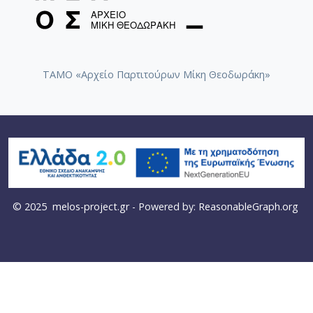
ΤΑΜΟ «Αρχείο Παρτιτούρων Μίκη Θεοδωράκη»
© 2025
melos-project.gr
- Powered by:
ReasonableGraph.org