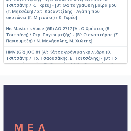
Τσιτσάνη) / Κ. Γκρέυ] - [Β': Θα το γραψε η μοίρα μου
(Γ. Μητσάκη) / Στ. Καζαντζίδης - Αγάπη που
σκοτώνει (Γ. Μητσάκη) / Κ. Γκρέυ]
His Master's Voice (GR) AO 2717 [Α': Ο Χρήστος (Β.
Τσιτσάνη) / Στρ. Παγιουμτζής] - [Β': Ο αναπτήρας (Ζ.
Παγιουμτζή) / Ν. Μανήσαλης, Μ. Χιώτης]
HMV (GR) JOG 81 [A': Κάτσε φρόνιμα γκρινιάρα (Β.
Τσιτσάνη) / Πρ. Τσαουσάκης, Β. Τσιτσάνης] - [Β': Το
ρημαγμένο σπίτι (Β. Τσιτσάνη) / Πρ. Τσαουσάκης]
HMV (GR) JOG 19 [Α': Θα προτιμήσω θάνατο (Β.
Τσιτσάνη) / Ντ. Σταυροπούλου, Β. Τσιτσάνης] - [Β':
Τα παντρεμενάδικα (Β. Τσιτσάνη) / Ντ.
Σταυροπούλου, Β. Τσιτσάνης]
HMV (GR) JOG 40 [Α': Ο τρελός τσιγγάνος (Β.
Τσιτσάνη) / Ι. Γεωργακοπούλου, Στ. Περπινιάδης] -
[Β': Φυσάει ο Μπάτης (Ι. Γεωργακοπούλου) / Ι.
Γεωργακοπούλου, Στ. Περπινιάδης]