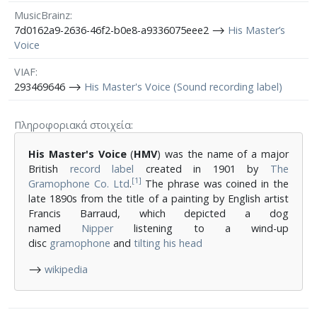
MusicBrainz
7d0162a9-2636-46f2-b0e8-a9336075eee2 ⟶
His Master’s
Voice
VIAF
293469646 ⟶
His Master's Voice (Sound recording label)
Πληροφοριακά στοιχεία
His Master's Voice
(
HMV
) was the name of a major
British
record label
created in 1901 by
The
[1]
Gramophone Co. Ltd
.
The phrase was coined in the
late 1890s from the title of a painting by English artist
Francis Barraud, which depicted a dog
named
Nipper
listening to a wind-up
disc
gramophone
and
tilting his head
⟶
wikipedia