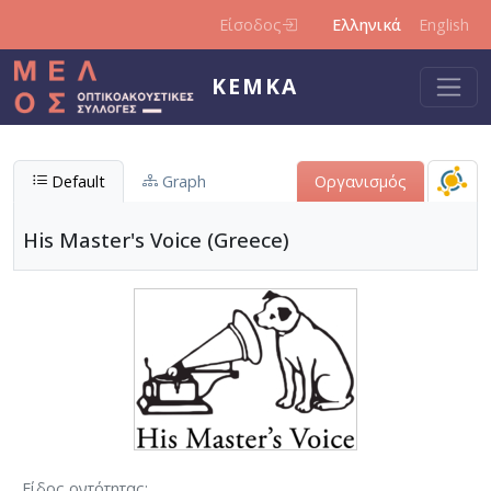
Παράκαμψη προς το κυρίως περιεχόμενο
Είσοδος
Ελληνικά
English
ΚΕΜΚΑ
Default
Graph
Οργανισμός
His Master's Voice (Greece)
Είδος οντότητας