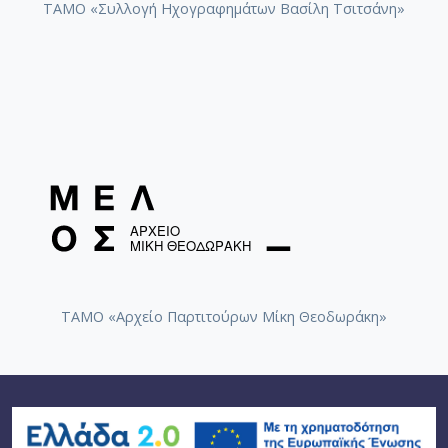
ΤΑΜΟ «Συλλογή Ηχογραφημάτων Βασίλη Τσιτσάνη»
[Μουσικό Πρόγραμμα] Πληροφοριακό υλικό συναυ
Πάρτα κοντραμπάσου. Inventionis Impressio
[Πρόγραμμα] Πληροφοριακό υλικό συναυλίας.
for Double Βass
[Πρόγραμμα] Πρόγραμμα. Αφιέρωμα στον Στέφαν
[Μουσικό Πρόγραμμα] Πρόγραμμα συναυλίας. Ab
[Μουσικό Πρόγραμμα] Πρόγραμμα συναυλίας 
[Πρόγραμμα] Πρόγραμμα συναυλίας, Συναυλία M
Μαλλιόπουλος, Ιωάννης. Διασκευή. Inventionis
Impressio for Double Βass
[Μουσικό γεγονός] Ρεσιτάλ κοντραμπάσου του 
[Διασκευή Μουσικού Έργου] Σαμαράς, Χρήστος [
Μαλλιόπουλος, Ιωάννης. Inventionis Impressio for
[Ηχογράφηση] Σαμαράς, Χρήστος [Συνθέτης]. Ego
Double Βass
[Μουσικό Έργο] Σλιώμης, Θωμάς [Συνθέτης]. 
Anestis Logothetis (Ανέστης Λογοθέτης): Suite for
[Μουσικό γεγονός] Στέφανος Βασιλειάδης: Αφι
solo violoncello (1952) / Λιακάκης, Άγγελος [2012]
[Μουσικό γεγονός] Συναυλία Master Class κοντ
[Μουσικό Έργο] Τενίδης, Βασίλης (1936-2017) [
Αφιέρωμα στον Ανέστη Λογοθέτη (1921-1994) /
ΤΑΜΟ «Αρχείο Παρτιτούρων Μίκη Θεοδωράκη»
[Μουσικό Έργο] Τζουμάνης, Αλέξανδρος (1925-
Λιακάκης, Άγγελος
[Μουσικό Έργο] Χασούρος, Δημήτριος [Συνθέτης
Ηχητικό αρχείο δίσκου LP-HOLO6. STEPHANOS
[Διασκευή Μουσικού Έργου] Χασούρος, Δημήτριο
VASSIIADIS. EN PYRI/BACCHAE (2017) / EN PYRI for
[Μουσικό Έργο] Χατζής, Χρήστος [Συνθέτης]. Th
double bass and tape (1973) / Ροδουσάκης, Αντρέας
[Μουσικό Έργο] Χρήστου, Γιάννης (1926-1970) 
(1932-2022) [1976]
[Ήχος] Ψηφιοποιημένος Ήχος: Αμιράλης, Όσβαλν