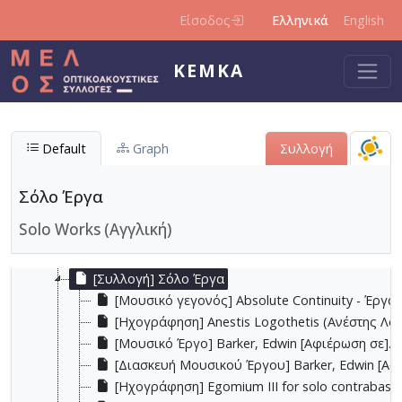
Παράκαμψη προς το κυρίως περιεχόμενο
Είσοδος
Ελληνικά
English
ΚΕΜΚΑ
Default
Graph
Συλλογή
Σόλο Έργα
[Συλλογή] Ελληνικό Αρχείο Κοντραμπάσου
Solo Works (Αγγλική)
[Συλλογή] Κοντσέρτα
[Συλλογή] Μουσική Δωματίου
[Συλλογή] Σόλο Έργα
[Μουσικό γεγονός] Absolute Continuity - Έργα
[Ηχογράφηση] Anestis Logothetis (Ανέστης Λογοθ
[Μουσικό Έργο] Barker, Edwin [Αφιέρωση σε]. Va
[Διασκευή Μουσικού Έργου] Barker, Edwin [Αφιέ
[Ηχογράφηση] Egomium III for solo contrabass.