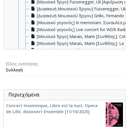
[Μουσικό Έργο] Fussenegger, Uli [Αφιέρωση σε]
[Διασκευή Μουσικού Έργου] Fussenegger, Uli [
[Διασκευή Μουσικού Έργου] Grillo, Fernando (1
[Μουσικό γεγονός] In memoriam. Συναυλία με
[Μουσικό γεγονός] Live concert for WDR Radio i
[Μουσικό Έργο] Marais, Marin [Συνθέτης]. Collecti
[Μουσικό Έργο] Marais, Marin [Συνθέτης]. La R
[Διασκευή Μουσικού Έργου] Marais, Marin [Συνθ
[Παρτιτούρα (έντυπη έκδοση)] Parlando pour cont
Είδος οντότητας
[Ηχογράφηση] Parlando pour contrebasse Απέρ
Συλλογή
[Μουσικό γεγονός] Post-Crisis Repertoire for Bar
[Μουσικό Έργο] Rabbath, François [Αφιέρωση σε]
[Δίσκος] STEPHANOS VASSILIADIS EN PYRI / 
[Μουσικό Έργο] Styffe, Dan [Αφιέρωση σε]. Ru
Περιεχόμενα
[Μουσικό γεγονός] The Birth of Venus [Θεσσαλ
Concert Insomnique, Libre est la nuit, Opera
[Ηχογράφηση] Theraps pour contrebasse solo [
de Lille, dissonArt Ensemble [11/10/2025]
[Ηχογράφηση] Theraps pour contrebasse solo [
[Ηχογράφηση] Theraps pour contrebasse solo / 
[Ηχογράφηση] Theraps pour contrebasse solo 