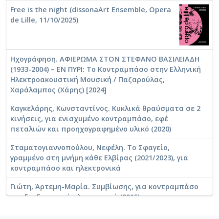
[Ηχογράφηση] Two Likes for Contrabass No.2 / 
Free is the night (dissonaArt Ensemble, Opera
[Ηχογράφηση] Αμιράλης, Όσβαλντ [Διασκευαστής
de Lille, 11/10/2025)
[Διασκευή Μουσικού Έργου] Αμιράλης, Όσβαλν
[Μουσικό Έργο] Αμιράλης, Όσβαλντ [Συνθέτης]
[Διασκευή Μουσικού Έργου] Αμιράλης, Όσβαλντ
Ηχογράφηση. ΑΦΙΕΡΩΜΑ ΣΤΟΝ ΣΤΕΦΑΝΟ ΒΑΣΙΛΕΙΑΔΗ
[Μουσικό Έργο] Αμιράλης, Όσβαλντ [Συνθέτης]. 
(1933-2004) – ΕΝ ΠΥΡΙ: Το Κοντραμπάσο στην Ελληνική
[Διασκευή Μουσικού Έργου] Αμιράλης, Όσβαλντ 
Ηλεκτροακουστική Μουσική / Παζαρούλας,
[Μουσικό Έργο] Αντωνίου, Θεόδωρος (1935-2018
Χαράλαμπος (Χάρης) [2024]
[Διασκευή Μουσικού Έργου] Αντωνίου, Θεόδωρο
Καγκελάρης, Κωνσταντίνος. Κυκλικά θραύσματα σε 2
[Διασκευή Μουσικού Έργου] Απέργης, Γεώργιος
κινήσεις, για ενισχυμένο κοντραμπάσο, εφέ
[Άρθρο] Αφιέρωμα Ι. Ξενάκη. Πολύτονον 34_Μά
πεταλιών και προηχογραφημένο υλικό (2020)
[Μουσικό γεγονός] Αφιέρωμα στον Ανέστη Λογο
Σταματογιαννοπούλου, Νεφέλη. Το Σφαγείο,
[Διασκευή Μουσικού Έργου] Βασιλειάδης, Στέφ
γραμμένο στη μνήμη κάθε Ελβίρας (2021/2023), για
[Μουσικό Έργο] Δακουτρός, Ιάκωβος [Συνθέτη
κοντραμπάσο και ηλεκτρονικά
[Διασκευή Μουσικού Έργου] Δακουτρός, Ιάκωβ
[Διασκευή Μουσικού Έργου] Δημητριάδης, Δημή
Γιώτη, Άρτεμη-Μαρία. Συμβίωσης, για κοντραμπάσο
[Μουσικό γεγονός] Εκδηλώσεις Χώρου Τέχνης 
και διαδραστικά ηλεκτρονικά (2015)
[Ηχογράφηση] Εν Πυρί για κοντραμπάσο και μα
Πολυμενέας-Λιοντήρης, Θάνος. MPK, για
[Ηχογράφηση] Εν Πυρί για κοντραμπάσο και μαγ