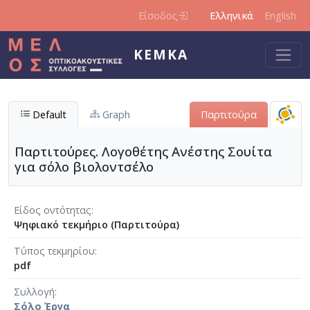
Παράκαμψη προς το κυρίως περιεχόμενο
Είσοδος
Ελληνικά
English
ΚΕΜΚΑ
Default
Graph
Παρτιτούρα
Παρτιτούρες. Λογοθέτης Ανέστης Σουίτα
για σόλο βιολοντσέλο
Είδος οντότητας
Ψηφιακό τεκμήριο (Παρτιτούρα)
Τύπος τεκμηρίου
pdf
Συλλογή
Σόλο Έργα