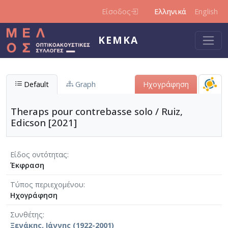
Παράκαμψη προς το κυρίως περιεχόμενο
Είσοδος
Ελληνικά
English
ΚΕΜΚΑ
Default
Graph
Ηχογράφηση
Theraps pour contrebasse solo / Ruiz,
Edicson [2021]
Είδος οντότητας
Έκφραση
Τύπος περιεχομένου
Ηχογράφηση
Συνθέτης
Ξενάκης, Ιάννης (1922-2001)