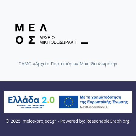
ΤΑΜΟ «Αρχείο Παρτιτούρων Μίκη Θεοδωράκη»
© 2025
melos-project.gr
- Powered by:
ReasonableGraph.org