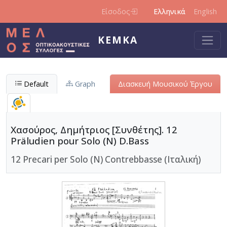
Παράκαμψη προς το κυρίως περιεχόμενο
Είσοδος
Ελληνικά
English
ΚΕΜΚΑ
Default
Graph
Διασκευή Μουσικού Έργου
Χασούρος, Δημήτριος [Συνθέτης]. 12
Präludien pour Solo (N) D.Bass
12 Precari per Solo (N) Contrebbasse (Ιταλική)