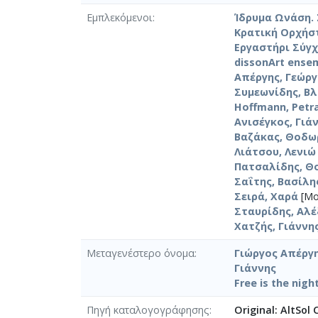
Εμπλεκόμενοι
Ίδρυμα Ωνάση.
Κρατική Ορχήσ
Εργαστήρι Σύγχ
dissonArt ense
Απέργης, Γεώργ
Συμεωνίδης, Β
Hoffmann, Petr
Ανισέγκος, Γιά
Βαζάκας, Θοδω
Λιάτσου, Λενιώ
Πατσαλίδης, Θ
Σαΐτης, Βασίλη
Σειρά, Χαρά
[Μο
Σταυρίδης, Αλ
Χατζής, Γιάννη
Μεταγενέστερο όνομα
Γιώργος Απέργης
Γιάννης
Free is the nigh
Πηγή καταλογογράφησης
Original: AltSol