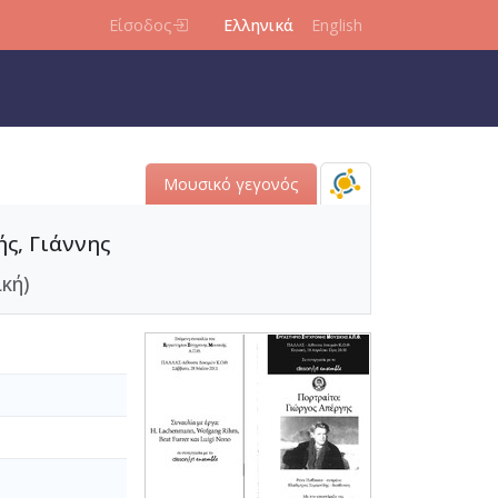
Είσοδος
Ελληνικά
English
Μουσικό γεγονός
ής, Γιάννης
ική)