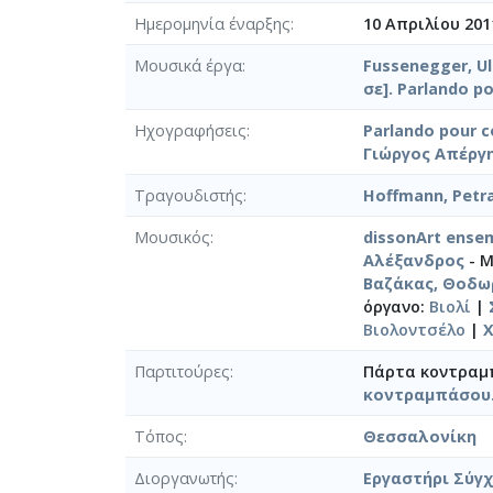
Ημερομηνία έναρξης
10 Απριλίου 201
Μουσικά έργα
Fussenegger, Ul
σε]. Parlando p
Ηχογραφήσεις
Parlando pour 
Γιώργος Απέργης
Τραγουδιστής
Hoffmann, Petr
Μουσικός
dissonArt ense
Αλέξανδρος
- Μ
Βαζάκας, Θοδω
όργανο:
Βιολί
|
Βιολοντσέλο
|
Χ
Παρτιτούρες
Πάρτα κοντραμπά
κοντραμπάσου. 
Τόπος
Θεσσαλονίκη
Διοργανωτής
Εργαστήρι Σύγχ