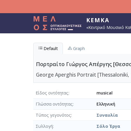
Παράκαμψη προς το κυρίως περιεχόμενο
ΚΕΜΚΑ
«Κεντρικό Μουσικό Κα
Default
Graph
Πορτραίτο Γιώργος Απέργης [Θεσσαλ
George Aperghis Portrait [Thessaloniki, 
Είδος οντότητας
musical
Γλώσσα οντότητας
Ελληνική
Τύπος γεγονότος
Συναυλία
Συλλογή
Σόλο Έργα