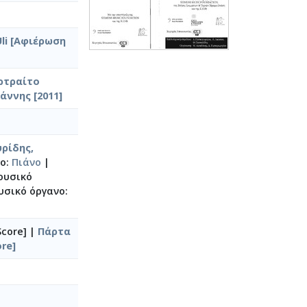
Uli [Αφιέρωση
ρτραίτο
άννης [2011]
ρίδης,
νο:
Πιάνο
|
ουσικό
υσικό όργανο:
Score]
|
Πάρτα
re]