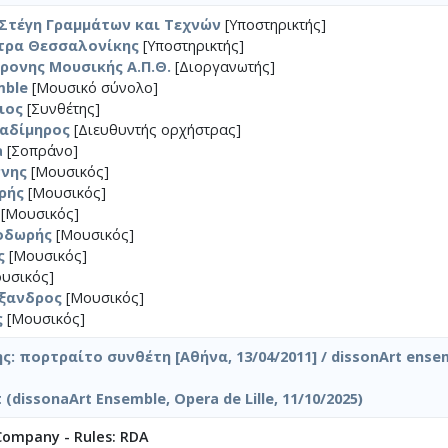
 Στέγη Γραμμάτων και Τεχνών
[Υποστηρικτής]
τρα Θεσσαλονίκης
[Υποστηρικτής]
ρονης Μουσικής Α.Π.Θ.
[Διοργανωτής]
mble
[Μουσικό σύνολο]
ιος
[Συνθέτης]
λαδίμηρος
[Διευθυντής ορχήστρας]
a
[Σοπράνο]
ννης
[Μουσικός]
ρής
[Μουσικός]
[Μουσικός]
οδωρής
[Μουσικός]
ς
[Μουσικός]
υσικός]
έξανδρος
[Μουσικός]
ς
[Μουσικός]
: πορτραίτο συνθέτη [Αθήνα, 13/04/2011] / dissonArt ensem
t (dissonaArt Ensemble, Opera de Lille, 11/10/2025)
 Company - Rules: RDA