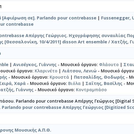
1
i [Αφιέρωση σε]. Parlando pour contrebasse
|
Fussenegger, 
our contrebasse
contrebasse Απέργης Γεώργιος. Ηχογράφησης συναυλίας Πο
 [Θεσσαλονίκη, 10/4/2011] disson Art ensemble / Χατζής, Γι
a
mble
|
Ανισέγκος, Γιάννης
- Μουσικό όργανο:
Φλάουτο
|
Σταυ
ουσικό όργανο:
Κλαρινέτο
|
Λιάτσου, Λενιώ
- Μουσικό όργα
ρής
- Μουσικό όργανο:
Κρουστά
|
Πατσαλίδης, Θοδωρής
- Μ
Σειρά, Χαρά
- Μουσικό όργανο:
Βιόλα
|
Σαΐτης, Βασίλης
- Μο
ατζής, Γιάννης
- Μουσικό όργανο:
Κοντραμπάσο
σου. Parlando pour contrebasse Απέργης Γεώργιος [Digital 
Parlando pour contrebasse Απέργης Γεώργιος [Digitized Sco
ρονης Μουσικής Α.Π.Θ.