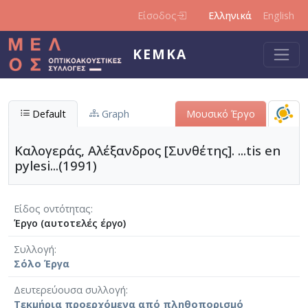
Παράκαμψη προς το κυρίως περιεχόμενο
Είσοδος
Ελληνικά
English
ΚΕΜΚΑ
Default
Graph
Μουσικό Έργο
Καλογεράς, Αλέξανδρος [Συνθέτης]. ...tis en
pylesi...(1991)
Είδος οντότητας
Έργο (αυτοτελές έργο)
Συλλογή
Σόλο Έργα
Δευτερεύουσα συλλογή
Τεκμήρια προερχόμενα από πληθοπορισμό