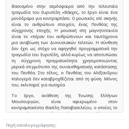
Βασισμένο στην ατμόσφαιρα από την τελευταία
τραγωδία του Ευρυπίδη «Βάκχες, το έργο είναι ένα
μονόδραμα για κοντραμπάσο. Ο μουσικός επί σκηνής
είναι το ανθρώπινο στοιχείο, ένας Πενθέας της
σύγχρονης εποχής. Η μουσική στη μαγνητοταινία
είναι το «πέραν του ανθρώπινου» και ταυτόχρονα
μια αναβίωση των Διονυσιακών τελετών. Η σύνθεση
δεν έχει ως στόχο να αφηγηθεί προγραμματικά την
τραγωδία του Ευριπίδη, αλλά κυρίως να αποτυπώσει
τη σύγχρονη πραγματικότητα χρησιμοποιώντας
μερικά στιγμιότυπα της συναισθηματικής κατάστασης
του Πενθέα. Στο τέλος, ο Πενθέας του Αλέξανδρου
Καλογερά δεν καταβροχθίζεται από τη φύση. Μόνος
του, εκλιπαρεί για σωτηρία.
Το έργο, ανάθεση της Ένωσης Ελλήνων
Μουσουργών, είναι αφιερωμένο στον
κοντραμπασίστα Βασίλη Παπαβασιλείου, ο οποίος το
παρουσίασε για πρώτη φορά στις 30 Απριλίου 1991,
στο Ινστιτούτο Γκαίτε.
Πηγή καταλογογράφησης