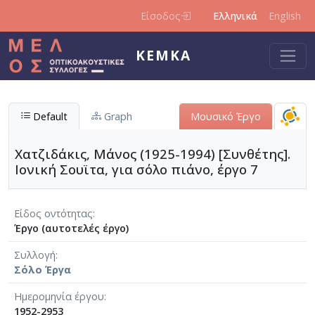
Παράκαμψη προς το κυρίως περιεχόμενο
Είσοδος
Ελληνικά
English
ΚΕΜΚΑ
Default
Graph
Μουσικό Έργο
Χατζιδάκις, Μάνος (1925-1994) [Συνθέτης].
Ιονική Σουϊτα, για σόλο πιάνο, έργο 7
Είδος οντότητας
Έργο (αυτοτελές έργο)
Συλλογή
Σόλο Έργα
Ημερομηνία έργου
1952-2953