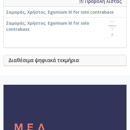
Προβολή λίστας
University of Thessaloniki. ⟶
Πατήστε εδώ
Σαμαράς, Χρήστος. Egomium III for solo contrabass
Σαμαράς, Χρήστος. Egomium III for solo
contrabass
Διαθέσιμα ψηφιακά τεκμήρια