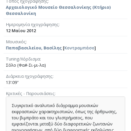
Τόπος ηχογράφησης
Αρχαιολογικό Μουσείο Θεσσαλονίκης (Κτήριο)
Θεσσαλονίκη
Ημερομηνία ηχογράφησης
12 Μαίου 2012
Μουσικός
Παπαβασιλείου, Βασίλης
[
Κοντραμπάσο
]
Tuning/Χόρδισμα
Σόλο (Φα#-Σι-μι-λα)
Διάρκεια ηχογράφησης
13':09''
Κριτικές - Παρουσιάσεις
Συγκριτικό αναλυτικό διάγραμμα μουσικών
εκφραστικών χαρακτηριστικών, όπως της άρθρωσης,
του βιμπράτο και του γλιστρήματος, που
εμφανίζονται μεταξύ δύο διαφορετικών ζωντανών
ηχογραφήσεων, από δύο διαφορετικές εκδηλώσεις