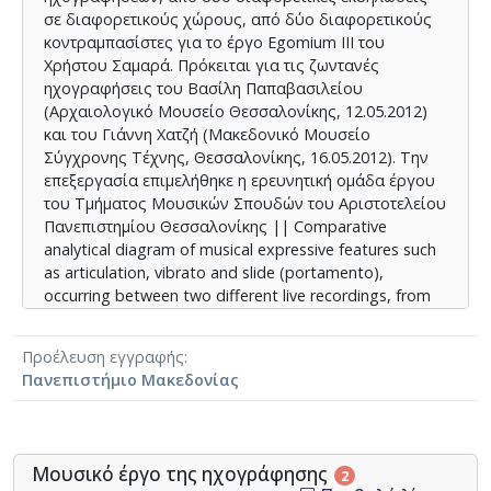
σε διαφορετικούς χώρους, από δύο διαφορετικούς
κοντραμπασίστες για το έργο Egomium III του
Χρήστου Σαμαρά. Πρόκειται για τις ζωντανές
ηχογραφήσεις του Βασίλη Παπαβασιλείου
(Αρχαιολογικό Μουσείο Θεσσαλονίκης, 12.05.2012)
και του Γιάννη Χατζή (Μακεδονικό Μουσείο
Σύγχρονης Τέχνης, Θεσσαλονίκης, 16.05.2012). Την
επεξεργασία επιμελήθηκε η ερευνητική ομάδα έργου
του Τμήματος Μουσικών Σπουδών του Αριστοτελείου
Πανεπιστημίου Θεσσαλονίκης || Comparative
analytical diagram of musical expressive features such
as articulation, vibrato and slide (portamento),
occurring between two different live recordings, from
two different events in two different places, by two
different double bassists for the work Egomium III by
Προέλευση εγγραφής
Christos Samaras. These are the live recordings of
Πανεπιστήμιο Μακεδονίας
Vassilis Papavasiliou (Archaeological Museum of
Thessaloniki, 12.05.2012) and Yannis Hatzis
(Macedonian Museum of Contemporary Art,
Thessaloniki, 16.05.2012). Edited by the research team
Μουσικό έργο της ηχογράφησης
2
of the Department of Music Studies of the Aristotle