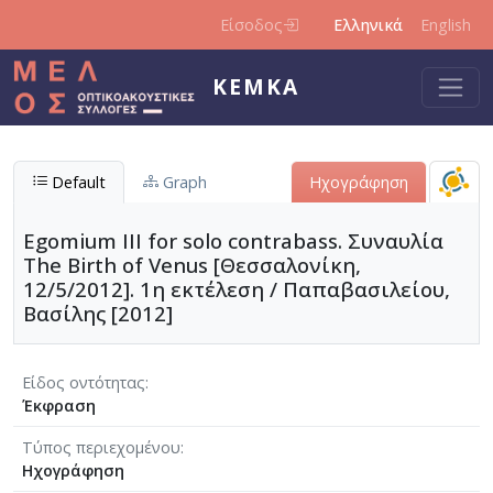
Παράκαμψη προς το κυρίως περιεχόμενο
Είσοδος
Ελληνικά
English
ΚΕΜΚΑ
Default
Graph
Ηχογράφηση
Egomium III for solo contrabass. Συναυλία
The Birth of Venus [Θεσσαλονίκη,
12/5/2012]. 1η εκτέλεση / Παπαβασιλείου,
Βασίλης [2012]
Είδος οντότητας
Έκφραση
Τύπος περιεχομένου
Ηχογράφηση