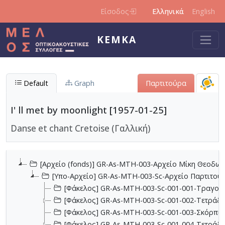
Παράκαμψη προς το κυρίως περιεχόμενο
Είσοδος
Ελληνικά
English
ΚΕΜΚΑ
Default
Graph
Παρτιτούρα
I' ll met by moonlight [1957-01-25]
Danse et chant Cretoise (Γαλλική)
[Αρχείο (fonds)] GR-As-MTH-003-Αρχείο Μίκη Θεοδωρ
[Υπο-Αρχείο] GR-As-MTH-003-Sc-Αρχείο Παρτιτο
[Φάκελος] GR-As-MTH-003-Sc-001-001-Τραγούδι
[Φάκελος] GR-As-MTH-003-Sc-001-002-Τετράδια
[Φάκελος] GR-As-MTH-003-Sc-001-003-Σκόρπια
[Φάκελος] GR-As-MTH-003-Sc-001-004-Τετράδιο