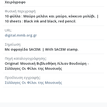
Χειρόγραφο
[Φάκελος] GR-As-MTH-003-Sc-008-061-Fuga [19
[Φάκελος] GR-As-MTH-003-Sc-008-062-Fuga [19
Φυσική περιγραφή
10 φύλλα : Μαύρο μελάνι και μαύρο, κόκκινο μολύβι.
|
[Φάκελος] GR-As-MTH-003-Sc-008-063-Έρως και
10 sheets : Black ink and black, red pencil.
[Φάκελος] GR-As-MTH-003-Sc-008-064-Ασκήσεις
[Φάκελος] GR-As-MTH-003-Sc-008-065-Fuga [19
URL
[Φάκελος] GR-As-MTH-003-Sc-008-066-Εισαγωγή
digital.mmb.org.gr
[Φάκελος] GR-As-MTH-003-Sc-008-067-Σχέδια [
Σημείωση
[Φάκελος] GR-As-MTH-003-Sc-008-068-Σπουδή γι
Με σφραγίδα SACEM.
|
With SACEM stamp.
[Φάκελος] GR-As-MTH-003-Sc-008-069-Εσπεριν
[Φάκελος] GR-As-MTH-003-Sc-008-070-Πρελούδ
Πηγή καταλογογράφησης
[Φάκελος] GR-As-MTH-003-Sc-009-071-Etude pour
Original: Μουσική Βιβλιοθήκη Λίλιαν Βουδούρη -
[Φάκελος] GR-As-MTH-003-Sc-009-072-Ελεγείο 
Σύλλογος Οι Φίλοι της Μουσικής
[Φάκελος] GR-As-MTH-003-Sc-009-073-Fuga [19
Προέλευση εγγραφής
[Φάκελος] GR-As-MTH-003-Sc-009-074-Μελωδία
Σύλλογος Οι Φίλοι της Μουσικής
[Φάκελος] GR-As-MTH-003-Sc-009-075-Fuga [19
[Φάκελος] GR-As-MTH-003-Sc-009-076-Το Κοιμη
[Φάκελος] GR-As-MTH-003-Sc-009-077-Πρελούδι
[Φάκελος] GR-As-MTH-003-Sc-009-078-Αετός, Κ