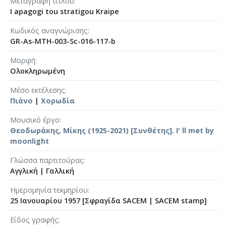
Μεταγραφή τίτλου
[Φάκελος] GR-As-MTH-003-Sc-005-042-Το πανηγ
I apagogi tou stratigou Kraipe
[Φάκελος] GR-As-MTH-003-Sc-005-043-Passacagl
Κωδικός αναγνώρισης
[Φάκελος] GR-As-MTH-003-Sc-005-044-Το πανηγ
GR-As-MTH-003-Sc-016-117-b
[Φάκελος] GR-As-MTH-003-Sc-005-045-Μαργαρί
[Φάκελος] GR-As-MTH-003-Sc-006-046-Σημειώσ
Μορφή
[Φάκελος] GR-As-MTH-003-Sc-006-047-Ασκήσει
Ολοκληρωμένη
[Φάκελος] GR-As-MTH-003-Sc-006-048-Της Εξορ
Μέσο εκτέλεσης
[Φάκελος] GR-As-MTH-003-Sc-006-049-Έργο γι
Πιάνο
|
Χορωδία
[Φάκελος] GR-As-MTH-003-Sc-006-050-Παιδικό 
[Φάκελος] GR-As-MTH-003-Sc-006-051-Τρίο [19
Μουσικό έργο
[Φάκελος] GR-As-MTH-003-Sc-006-052-Θέματα κ
Θεοδωράκης, Μίκης (1925-2021) [Συνθέτης]. I' ll met by
[Φάκελος] GR-As-MTH-003-Sc-006-053-Πρελούντ
moonlight
[Φάκελος] GR-As-MTH-003-Sc-007-054-Σουΐτα γ
Γλώσσα παρτιτούρας
[Φάκελος] GR-As-MTH-003-Sc-007-055-Το Πανηγ
Αγγλική
|
Γαλλική
[Φάκελος] GR-As-MTH-003-Sc-007-056-Σεξτέτο [
[Φάκελος] GR-As-MTH-003-Sc-007-057-Οιδίπου
Ημερομηνία τεκμηρίου
25 Ιανουαρίου 1957 [Σφραγίδα SACEM | SACEM stamp]
[Φάκελος] GR-As-MTH-003-Sc-007-058-3 Φούγκε
[Φάκελος] GR-As-MTH-003-Sc-008-059-Συμφωνία
Είδος γραφής
[Φάκελος] GR-As-MTH-003-Sc-008-060-Άνοιξη 