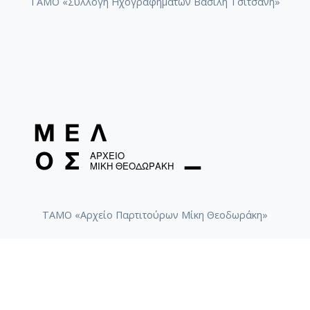
ΤΑΜΟ «Συλλογή Ηχογραφημάτων Βασίλη Τσιτσάνη»
ΤΑΜΟ «Αρχείο Παρτιτούρων Μίκη Θεοδωράκη»