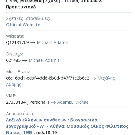
(1954) [Θεολογική Σχολή] - Τίτλος σπουδών:
Προπτυχιακό
Σχετικές ιστοσελίδες
Official Website
Wikidata
Q12131769 ⟶
Michalis Adamis
Discogs
621485 ⟶
Michael Adamis
MusicBrainz
c6c16bd1-ecbf-4dd6-8b0d-b47f71e2b6e2 ⟶
Μιχάλης
Αδάμης
VIAF
27333184 ( Personal ) ⟶
Adamis, Michael
Δημοσιεύσεις
Λεξικό ελλήνων συνθετών : βιογραφικό,
εργογραφικό - A'. - Αθήνα: Μουσικός Οίκος Φίλιππος
Νάκας, 1995
, σελ.18-19