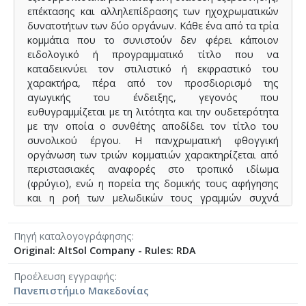
επέκτασης και αλληλεπίδρασης των ηχοχρωματικών
δυνατοτήτων των δύο οργάνων. Κάθε ένα από τα τρία
κομμάτια που το συνιστούν δεν φέρει κάποιον
ειδολογικό ή προγραμματικό τίτλο που να
καταδεικνύει τον στιλιστικό ή εκφραστικό του
χαρακτήρα, πέρα από τον προσδιορισμό της
αγωγικής του ένδειξης, γεγονός που
ευθυγραμμίζεται με τη λιτότητα και την ουδετερότητα
με την οποία ο συνθέτης αποδίδει τον τίτλο του
συνολικού έργου. H πανχρωματική φθογγική
οργάνωση των τριών κομματιών χαρακτηρίζεται από
περιστασιακές αναφορές στο τροπικό ιδίωμα
(φρύγιο), ενώ η πορεία της δομικής τους αφήγησης
και η ροή των μελωδικών τους γραμμών συχνά
διακόπτεται για να επανακάμψει και να προεκταθεί
στη συνέχεια δια μέσου φυσικών και τεχνικών
Πηγή καταλογογράφησης
αρμονικών σε όλη την έκταση των ηχητικών περιοχών
Original: AltSol Company - Rules: RDA
του κοντραμπάσου.
Προέλευση εγγραφής
Πανεπιστήμιο Μακεδονίας