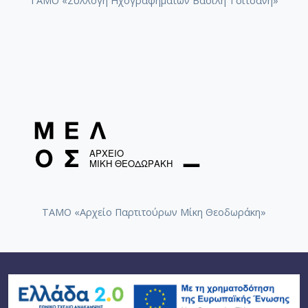
ΤΑΜΟ «Συλλογή Ηχογραφημάτων Βασίλη Τσιτσάνη»
ΤΑΜΟ «Αρχείο Παρτιτούρων Μίκη Θεοδωράκη»