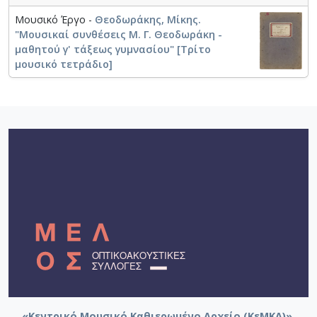
Μουσικό Έργο -
Θεοδωράκης, Μίκης.
"Μουσικαί συνθέσεις Μ. Γ. Θεοδωράκη -
μαθητού γ' τάξεως γυμνασίου" [Τρίτο
μουσικό τετράδιο]
«Κεντρικό Μουσικό Καθιερωμένο Αρχείο (ΚεΜΚΑ)».