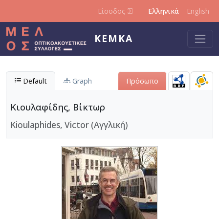
Παράκαμψη προς το κυρίως περιεχόμενο
Είσοδος
Ελληνικά
English
ΚΕΜΚΑ
Default
Graph
Πρόσωπο
Κιουλαφίδης, Βίκτωρ
Kioulaphides, Victor (Αγγλική)