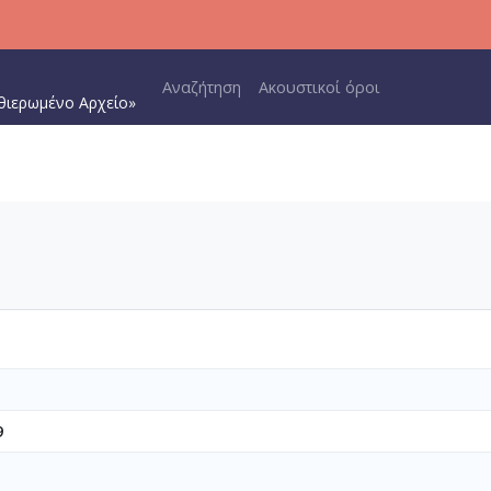
Main navigation
Αναζήτηση
Ακουστικοί όροι
θιερωμένο Αρχείο»
9