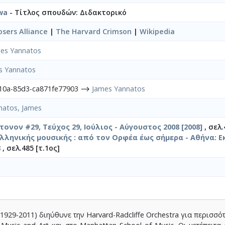
owa
- Τίτλος σπουδών: Διδακτορικό
sers Alliance
|
The Harvard Crimson
|
Wikipedia
es Yannatos
s Yannatos
410a-85d3-ca871fe77903 ⟶
James Yannatos
natos, James
ονον #29, Τεύχος 29, Ιούλιος - Αύγουστος 2008 [2008]
, σελ.
ελληνικής μουσικής : από τον Ορφέα έως σήμερα - Αθήνα: Ε
8
, σελ.485 [τ.1ος]
1929-2011) διηύθυνε την Harvard-Radcliffe Orchestra για περισσ