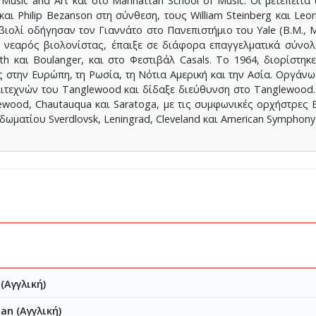
Music and Art και στο Manhattan School of Music. Οι μετέπειτα
h και Philip Bezanson στη σύνθεση, τους William Steinberg και L
βιολί οδήγησαν τον Γιαννάτο στο Πανεπιστήμιο του Yale (B.M., M.
ς νεαρός βιολονίστας, έπαιξε σε διάφορα επαγγελματικά σύνολ
 και Boulanger, και στο Φεστιβάλ Casals. Το 1964, διορίστηκε
ες στην Ευρώπη, τη Ρωσία, τη Νότια Αμερική και την Ασία. Οργά
ιτεχνών του Tanglewood και δίδαξε διεύθυνση στο Tanglewood
ewood, Chautauqua και Saratoga, με τις συμφωνικές ορχήστρες 
 δωματίου Sverdlovsk, Leningrad, Cleveland και American Symphony
(Αγγλική)
an (Αγγλική)