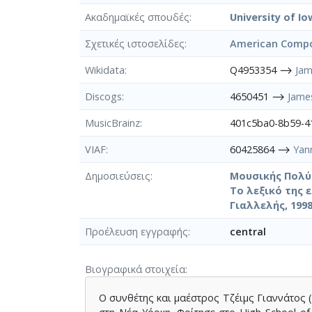
Ακαδημαϊκές σπουδές
University of I
Σχετικές ιστοσελίδες
American Compo
Wikidata
Q4953354 ⟶
Jam
Discogs
4650451 ⟶
Jame
MusicBrainz
401c5ba0-8b59-
VIAF
60425864 ⟶
Yan
Δημοσιεύσεις
Μουσικής Πολύτ
Το λεξικό της 
Γιαλλελής, 199
Προέλευση εγγραφής
central
Βιογραφικά στοιχεία
Ο συνθέτης και μαέστρος Τζέιμς Γιαννάτος (