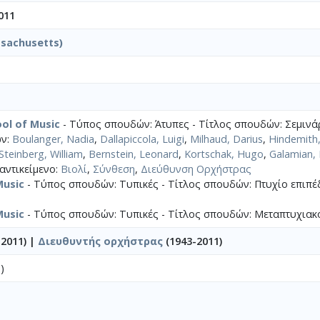
011
sachusetts)
ol of Music
- Τύπος σπουδών: Άτυπες - Τίτλος σπουδών: Σεμινάρ
ων:
Boulanger, Nadia
,
Dallapiccola, Luigi
,
Milhaud, Darius
,
Hindemith,
Steinberg, William
,
Bernstein, Leonard
,
Kortschak, Hugo
,
Galamian, 
αντικείμενο:
Βιολί
,
Σύνθεση
,
Διεύθυνση Ορχήστρας
Music
- Τύπος σπουδών: Τυπικές - Τίτλος σπουδών: Πτυχίο επιπ
Music
- Τύπος σπουδών: Τυπικές - Τίτλος σπουδών: Μεταπτυχιακ
2011) |
Διευθυντής ορχήστρας
(1943-2011)
)