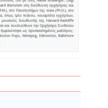
 σπουδές του με τους Nadia Boulanger, Luigi
eonard Bernstein στη διεύθυνση ορχήστρας και
M.), στο Πανεπιστήμιο της Iowa (Ph.D.), στο
α, όπως τρίο πιάνου, κουαρτέτα εγχόρδων,
 μουσικός διευθυντής της Harvard-Radcliffe
νωσε και συνδιεύθυνε την Ορχήστρα Συνθετών
. Εμφανίστηκε ως προσκεκλημένος μαέστρος-
Boston Pops, Winnipeg, Edmonton, Baltimore
.