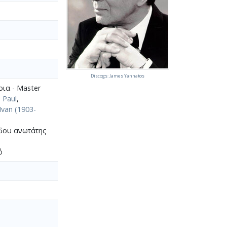
Discogs: James Yannatos
ια - Master
 Paul
,
Ivan (1903-
έδου ανωτάτης
ό