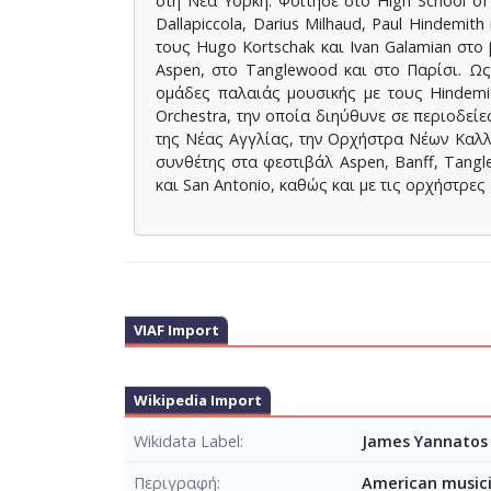
στη Νέα Υόρκη. Φοίτησε στο High School of 
Dallapiccola, Darius Milhaud, Paul Hindemit
τους Hugo Kortschak και Ivan Galamian στο 
Aspen, στο Tanglewood και στο Παρίσι. Ω
ομάδες παλαιάς μουσικής με τους Hindemith
Orchestra, την οποία διηύθυνε σε περιοδεί
της Νέας Αγγλίας, την Ορχήστρα Νέων Καλλ
συνθέτης στα φεστιβάλ Aspen, Banff, Tangl
και San Antonio, καθώς και με τις ορχήστρες
VIAF Import
Wikipedia Import
Wikidata Label
James Yannatos 
Περιγραφή
American musici