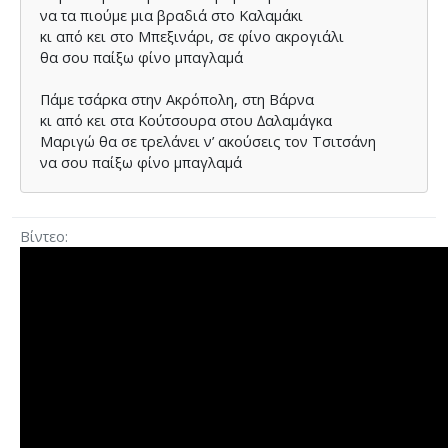
να τα πιούµε µια βραδιά στο Καλαµάκι
κι από κει στο Μπεξινάρι, σε φίνο ακρογιάλι
θα σου παίξω φίνο µπαγλαµά
Πάµε τσάρκα στην Ακρόπολη, στη Βάρνα
κι από κει στα Κούτσουρα στου ∆αλαµάγκα
Μαριγώ θα σε τρελάνει ν’ ακούσεις τον Τσιτσάνη
να σου παίξω φίνο µπαγλαµά
Βίντεο