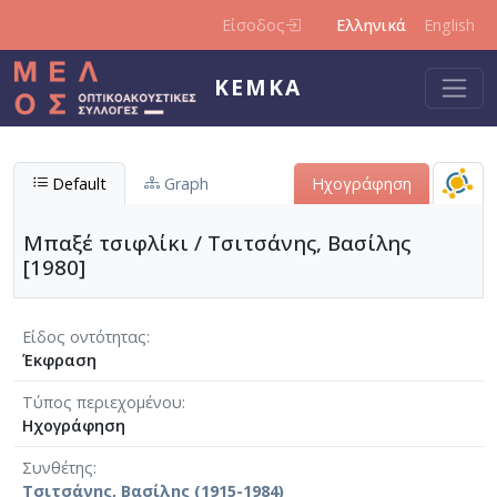
Παράκαμψη προς το κυρίως περιεχόμενο
Είσοδος
Ελληνικά
English
ΚΕΜΚΑ
Default
Graph
Ηχογράφηση
Μπαξέ τσιφλίκι / Τσιτσάνης, Βασίλης
[1980]
Είδος οντότητας
Έκφραση
Τύπος περιεχομένου
Ηχογράφηση
Συνθέτης
Τσιτσάνης, Βασίλης (1915-1984)