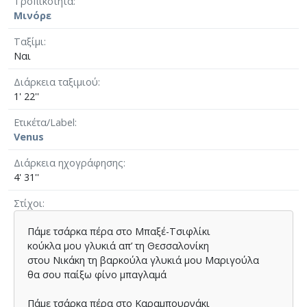
Τροπικότητα
Μινόρε
Ταξίμι
Ναι
Διάρκεια ταξιμιού
1' 22''
Ετικέτα/Label
Venus
Διάρκεια ηχογράφησης
4' 31''
Στίχοι
Πάµε τσάρκα πέρα στο Μπαξέ-Τσιφλίκι
κούκλα µου γλυκιά απ’ τη Θεσσαλονίκη
στου Νικάκη τη βαρκούλα γλυκιά µου Μαριγούλα
θα σου παίξω φίνο µπαγλαµά
Πάµε τσάρκα πέρα στο Καραµπουρνάκι