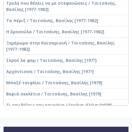
Τρελή που θέλεις να με στεφανώσεις / Τσιτσάνης,
Πέφτεις σε λάθη / Τσιτσάνης, Βασίλης [1979]
Βασίλης [1977-1982]
Το παράπονο του ξενητεμένου / Τσιτσάνης, Βασίλης
Τα πέριξ / Τσιτσάνης, Βασίλης [1977-1982]
[1979]
Η δροσούλα / Τσιτσάνης, Βασίλης [1977-1982]
Ζαΐρα / Γεράνη, Ελένη [1979]
Ξημέρωμα στην Καισαριανή / Τσιτσάνης, Βασίλης
Το βαπόρι απ' την Περσία / Τσιτσάνης, Βασίλης
[1977-1982]
[1979]
Σερσέ λα φαμ / Τσιτσάνης, Βασίλης [197?]
Πω πω ζημιά / Τσιτσάνης, Βασίλης [1979]
Αρχόντισσα / Τσιτσάνης, Βασίλης [197?]
Συννεφιασμένη Κυριακή / Τσιτσάνης, Βασίλης [1979]
Μπαξέ τσιφλίκι / Τσιτσάνης, Βασίλης [1979]
Δυο νύχτες στου Τσιτσάνη
Βαριά σεκλέτια / Τσιτσάνης, Βασίλης [1979]
Τι την θέλεις την τσιγγάνα / Γεράνη, Ελένη [1979]
Μη χειρότερα θεέ μου / Τσιτσάνης, Βασίλης [1980]
Μοντέρνες και μαγκίτισσες / Τσιτσάνης, Βασίλης
Τι τη θέλεις την τσιγγάνα / Γεράνη, Ελένη [1980]
[1979]
Ακρογιαλιές δειλινά / Γεράνη, Ελένη [1980]