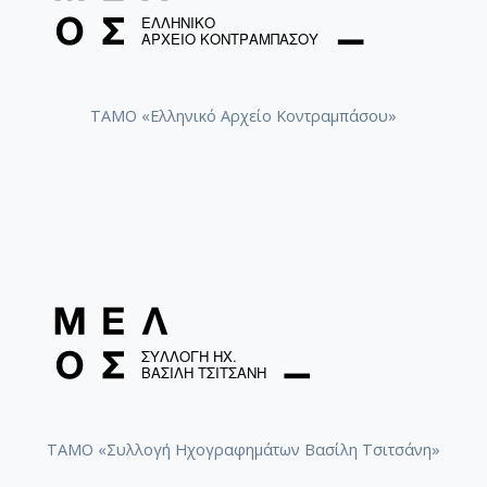
Τρελή που θέλεις να με στεφανώσεις / Τσιτσάνης,
Βασίλης [1980]
Δεν ξαναπιάνω γκόμενα / Τσιτσάνης, Βασίλης [1980]
ΤΑΜΟ «Ελληνικό Αρχείο Κοντραμπάσου»
Το γράμμα / Τσιτσάνης, Βασίλης [1980]
Το παράπονο του ξενιτεμένου / Τσιτσάνης, Βασίλης
[1980]
Πέφτεις σε λάθη / Τσιτσάνης, Βασίλης [1980]
Μη μου ξαναφύγεις πια / Τσιτσάνης, Βασίλης [1980]
Παίξε Χρήστο το μπουζούκι / Τσιτσάνης, Βασίλης
[1980]
Πήρα τη στράτα κι έρχομαι / Τσιτσάνης, Βασίλης
[1980]
Μπαξέ τσιφλίκι / Τσιτσάνης, Βασίλης [1980]
ΤΑΜΟ «Συλλογή Ηχογραφημάτων Βασίλη Τσιτσάνη»
Συννεφιασμένη Κυριακή / Τσιτσάνης, Βασίλης [1980]