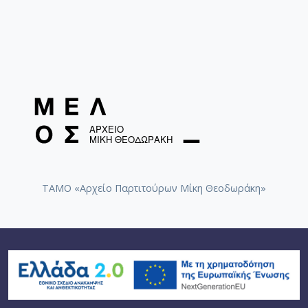
Λιτανεία
Η δροσούλα / Τσιτσάνης, Βασίλης [1983]
Όταν συμβεί στα πέριξ / Τσιτσάνης, Βασίλης [1983]
12 νέες λαϊκές δημιουργίες
Τσαρκίτσα / Τσιτσάνης, Βασίλης [1978]
ΤΑΜΟ «Αρχείο Παρτιτούρων Μίκη Θεοδωράκη»
Στη δική μου καρδιά / Τσιτσάνης, Βασίλης [1978]
Πριγκηπομαστούρηδες / Τσιτσάνης, Βασίλης [1983]
Μπλόκος (Βγήκανε νωρίς τ' αστέρια) / Τσιτσάνης,
Βασίλης [1978]
Μοντέρνες και μαγκίτισσες Αθηναίισσες /