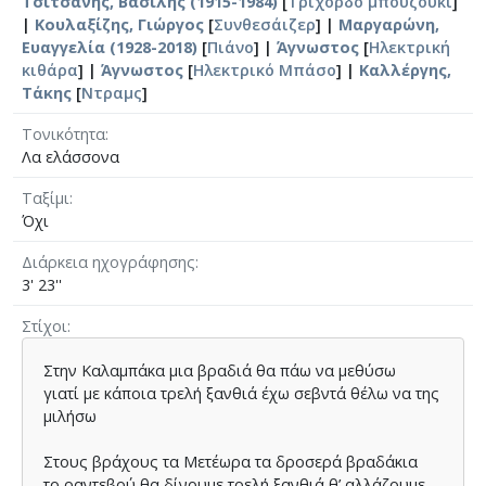
Τσιτσάνης, Βασίλης (1915-1984)
[
Τρίχορδο μπουζούκι
]
|
Κουλαξίζης, Γιώργος
[
Συνθεσάιζερ
] |
Μαργαρώνη,
Ευαγγελία (1928-2018)
[
Πιάνο
] |
Άγνωστος
[
Ηλεκτρική
κιθάρα
] |
Άγνωστος
[
Ηλεκτρικό Μπάσο
] |
Καλλέργης,
Τάκης
[
Ντραμς
]
Τονικότητα
Λα ελάσσονα
Ταξίμι
Όχι
Διάρκεια ηχογράφησης
3' 23''
Στίχοι
Στην Καλαµπάκα µια βραδιά θα πάω να µεθύσω
γιατί µε κάποια τρελή ξανθιά έχω σεβντά θέλω να της
µιλήσω
Στους βράχους τα Μετέωρα τα δροσερά βραδάκια
το ραντεβού θα δίνουµε τρελή ξανθιά θ’ αλλάζουµε