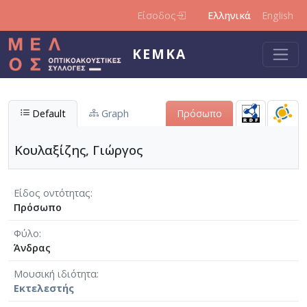
Παράκαμψη προς το κυρίως περιεχόμενο
Είσοδος
Ελληνικά
English
ΚΕΜΚΑ
Default
Graph
Πρόσωπο
Κουλαξίζης, Γιώργος
Είδος οντότητας
Πρόσωπο
Φύλο
Άνδρας
Μουσική ιδιότητα
Εκτελεστής