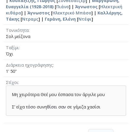
|
Κουλαξίζης, Γιώργος
[
Συνθεσάιζερ
] |
Μαργαρώνη,
Ευαγγελία (1928-2018)
[
Πιάνο
] |
Άγνωστος
[
Ηλεκτρική
κιθάρα
] |
Άγνωστος
[
Ηλεκτρικό Μπάσο
] |
Καλλέργης,
Τάκης
[
Ντραμς
] |
Γεράνη, Ελένη
[
Ντέφι
]
Τονικότητα
Σολ μείζονα
Ταξίμι
Όχι
Διάρκεια ηχογράφησης
1' 50''
Στίχοι
Μη χειρότερα Θεέ μου έσπασα τον άργιλε μου
Σ’ είχα τόσο συνηθίσει σαν σε γέμιζα χασίσι