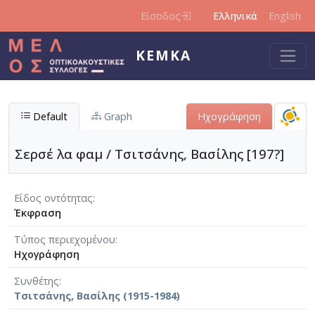
Παράκαμψη προς το κυρίως περιεχόμενο
Είσοδος
Ελληνικά
English
ΚΕΜΚΑ
Default
Graph
Ηχογράφηση
Σερσέ λα φαμ / Τσιτσάνης, Βασίλης [197?]
Είδος οντότητας
Έκφραση
Τύπος περιεχομένου
Ηχογράφηση
Συνθέτης
Τσιτσάνης, Βασίλης (1915-1984)