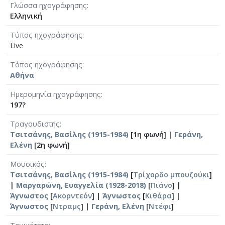
Γλώσσα ηχογράφησης
Ελληνική
Τύπος ηχογράφησης
Live
Τόπος ηχογράφησης
Αθήνα
Ημερομηνία ηχογράφησης
197?
Τραγουδιστής
Τσιτσάνης, Βασίλης (1915-1984)
[1η φωνή] |
Γεράνη,
Ελένη
[2η φωνή]
Μουσικός
Τσιτσάνης, Βασίλης (1915-1984)
[
Τρίχορδο μπουζούκι
]
|
Μαργαρώνη, Ευαγγελία (1928-2018)
[
Πιάνο
] |
Άγνωστος
[
Ακορντεόν
] |
Άγνωστος
[
Κιθάρα
] |
Άγνωστος
[
Ντραμς
] |
Γεράνη, Ελένη
[
Ντέφι
]