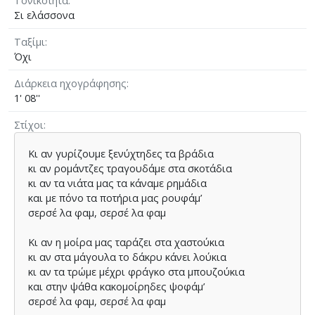
Τονικότητα
Σι ελάσσονα
Ταξίμι
Όχι
Διάρκεια ηχογράφησης
1' 08''
Στίχοι
Κι αν γυρίζουµε ξενύχτηδες τα βράδια
κι αν ροµάντζες τραγουδάµε στα σκοτάδια
κι αν τα νιάτα µας τα κάναµε ρηµάδια
και µε πόνο τα ποτήρια µας ρουφάµ’
σερσέ λα φαµ, σερσέ λα φαµ
Κι αν η µοίρα µας ταράζει στα χαστούκια
κι αν στα µάγουλα το δάκρυ κάνει λούκια
κι αν τα τρώµε µέχρι φράγκο στα µπουζούκια
και στην ψάθα κακοµοίρηδες ψοφάµ’
σερσέ λα φαµ, σερσέ λα φαµ