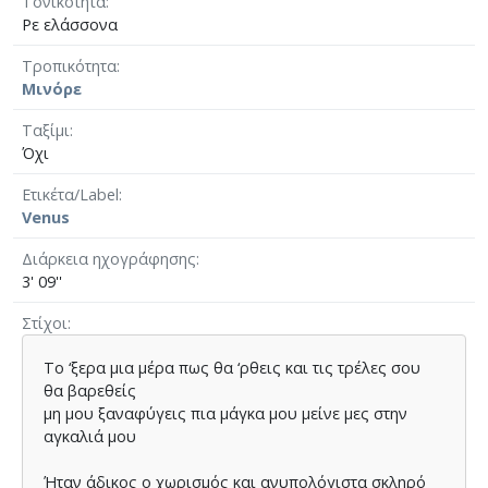
Τονικότητα
Ρε ελάσσονα
Τροπικότητα
Μινόρε
Ταξίμι
Όχι
Ετικέτα/Label
Venus
Διάρκεια ηχογράφησης
3' 09''
Στίχοι
Το ‘ξερα µια µέρα πως θα ‘ρθεις και τις τρέλες σου
θα βαρεθείς
μη µου ξαναφύγεις πια µάγκα µου μείνε µες στην
αγκαλιά µου
Ήταν άδικος ο χωρισµός και ανυπολόγιστα σκληρό