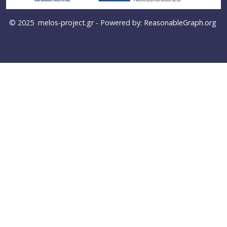
© 2025
melos-project.gr
- Powered by:
ReasonableGraph.org