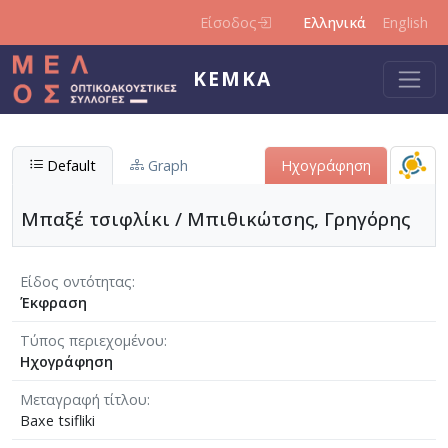
Παράκαμψη προς το κυρίως περιεχόμενο
Είσοδος
Ελληνικά
English
ΚΕΜΚΑ
Default
Graph
Ηχογράφηση
Μπαξέ τσιφλίκι / Μπιθικώτσης, Γρηγόρης
Είδος οντότητας
Έκφραση
Τύπος περιεχομένου
Ηχογράφηση
Μεταγραφή τίτλου
Baxe tsifliki