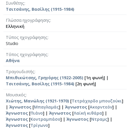
Συνθέτης
Τσιτσάνης, Βασίλης (1915-1984)
Γλώσσα ηχογράφησης
Ελληνική
Τύπος ηχογράφησης
Studio
Τόπος ηχογράφησης
Αθήνα
Τραγουδιστής
Μπιθικώτσης, Γρηγόρης (1922-2005)
[1η φωνή] |
Τσιτσάνης, Βασίλης (1915-1984)
[2η φωνή]
Μουσικός
Χιώτης, Μανώλης (1921-1970)
[
Τετράχορδο μπουζούκι
]
|
Άγνωστος
[
Μπαγλαμάς
] |
Άγνωστος
[
Ακορντεόν
] |
Άγνωστος
[
Πιάνο
] |
Άγνωστος
[
Λαϊκή κιθάρα
] |
Άγνωστος
[
Κοντραμπάσο
] |
Άγνωστος
[
Ντραμς
] |
Άγνωστος
[
Τρίγωνο
]