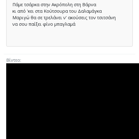
Πάμε τσάρκα στην Ακρόπολη στη Βάρνα
κι από 'κει στα Κούτσουρα του Δαλαμάγκα
Μαριγώ θα σε τρελάνει ν' ακούσεις τον τσιτσάνη
να σου παίξει φίνο μπαγλαμά
Βίντεο