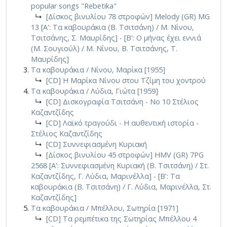
popular songs "Rebetika"
↳
[Δίσκος βινυλίου 78 στροφών] Melody (GR) MG
13 [Α': Τα καβουράκια (Β. Τσιτσάνη) / Μ. Νίνου,
Τσιτσάνης, Σ. Μαυρίδης] - [Β': Ο μήνας έχει εννιά
(Μ. Σουγιούλ) / Μ. Νίνου, Β. Τσιτσάνης, Τ.
Μαυρίδης]
Τα καβουράκια / Νίνου, Μαρίκα [1955]
↳
[CD] Η Μαρίκα Νίνου στου Τζίμη του χοντρού
Τα καβουράκια / Λύδια, Γιώτα [1959]
↳
[CD] Δισκογραφία Τσιτσάνη - Νο 10 Στέλιος
Καζαντζίδης
↳
[CD] Λαϊκό τραγούδι - Η αυθεντική ιστορία -
Στέλιος Καζαντζίδης
↳
[CD] Συννεφιασμένη Κυριακή
↳
[Δίσκος βινυλίου 45 στροφών] HMV (GR) 7PG
2568 [A': Συννεφιασμένη Κυριακή (Β. Τσιτσάνη) / Στ.
Καζαντζίδης, Γ. Λύδια, Μαρινέλλα] - [Β': Τα
καβουράκια (Β. Τσιτσάνη) / Γ. Λύδια, Μαρινέλλα, Στ.
Καζαντζίδης]
Τα καβουράκια / Μπέλλου, Σωτηρία [1971]
↳
[CD] Τα ρεμπέτικα της Σωτηρίας Μπέλλου 4