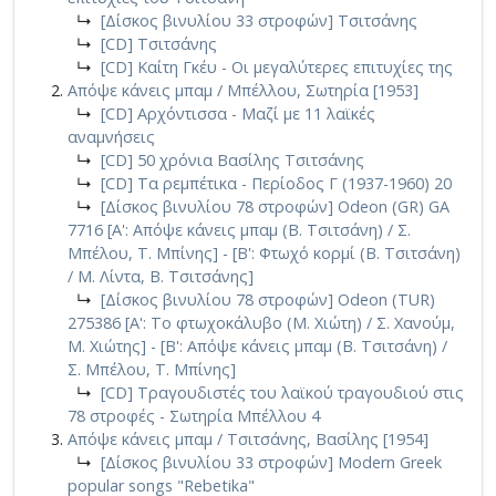
↳
[Δίσκος βινυλίου 33 στροφών] Τσιτσάνης
↳
[CD] Τσιτσάνης
↳
[CD] Καίτη Γκέυ - Οι μεγαλύτερες επιτυχίες της
Απόψε κάνεις μπαμ / Μπέλλου, Σωτηρία [1953]
↳
[CD] Αρχόντισσα - Μαζί με 11 λαϊκές
αναμνήσεις
↳
[CD] 50 χρόνια Βασίλης Τσιτσάνης
↳
[CD] Τα ρεμπέτικα - Περίοδος Γ (1937-1960) 20
↳
[Δίσκος βινυλίου 78 στροφών] Odeon (GR) GA
7716 [Α': Απόψε κάνεις μπαμ (Β. Τσιτσάνη) / Σ.
Μπέλου, Τ. Μπίνης] - [Β': Φτωχό κορμί (Β. Τσιτσάνη)
/ Μ. Λίντα, Β. Τσιτσάνης]
↳
[Δίσκος βινυλίου 78 στροφών] Odeon (TUR)
275386 [Α': Το φτωχοκάλυβο (Μ. Χιώτη) / Σ. Χανούμ,
Μ. Χιώτης] - [Β': Απόψε κάνεις μπαμ (Β. Τσιτσάνη) /
Σ. Μπέλου, Τ. Μπίνης]
↳
[CD] Τραγουδιστές του λαϊκού τραγουδιού στις
78 στροφές - Σωτηρία Μπέλλου 4
Απόψε κάνεις μπαμ / Τσιτσάνης, Βασίλης [1954]
↳
[Δίσκος βινυλίου 33 στροφών] Modern Greek
popular songs "Rebetika"