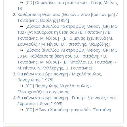
↳
[CD] Οι μεγάλοι του ρεμπέτικου - Τάκης Μπίνης
18
Καθάρισε τη θέση σου (Θα κάνω ντου βρε πονηρή) /
Τσιτσάνης, Βασίλης [1954]
↳
[Δίσκος βινυλίου 45 στροφών] Melody (GR) MG
1027 [A': Καθάρισε τη θέση σου (Β. Τσιτσάνη) / Β.
Τσιτσάνης, Μ. Νίνου] - [Β': Ο μήνας έχει εννιά (Μ.
Σουγιούλ) / Μ. Νίνου, Β. Τσιτσάνης, Μαυρίδης]
↳
[Δίσκος βινυλίου 78 στροφών] Melody (GR) MG
30 [A': Καθάρισε τη θέση σου (Β. Τσιτσάνη) / Β.
Τσιτσάνης, Μ. Νίνου] - [Β': Μπάλλοι (Β. Τσιτσάνη) /
Μ. Νίνου, Ν. Καλλέργης, Β. Τσιτσάνης]
Θα κάνω ντου βρε πονηρή / Μιχαλόπουλος,
Παναγιώτης [1975]
↳
[CD] Παναγιώτης Μιχαλόπουλος -
Γλυκοχαράζει ο αυγερινός
Θα κάνω ντου βρε πονηρή - Γιατί με ξύπνησες πρωί
/ Χρυσάφη, Άννα [1995]
↳
[CD] Η Άννα Χρυσάφη τραγουδάει Τσιτσάνη