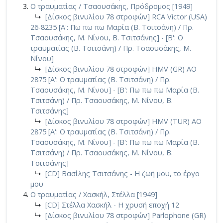
Ο τραυματίας / Τσαουσάκης, Πρόδρομος [1949]
↳
[Δίσκος βινυλίου 78 στροφών] RCA Victor (USA)
26-8235 [Α': Πω πω πω Μαρία (Β. Τσιτσάνη) / Πρ.
Τσαουσάκης, Μ. Νίνου, Β. Τσιτσάνης] - [Β': Ο
τραυματίας (Β. Τσιτσάνη) / Πρ. Τσαουσάκης, Μ.
Νίνου]
↳
[Δίσκος βινυλίου 78 στροφών] HMV (GR) AO
2875 [Α': Ο τραυματίας (Β. Τσιτσάνη) / Πρ.
Τσαουσάκης, Μ. Νίνου] - [Β': Πω πω πω Μαρία (Β.
Τσιτσάνη) / Πρ. Τσαουσάκης, Μ. Νίνου, Β.
Τσιτσάνης]
↳
[Δίσκος βινυλίου 78 στροφών] HMV (TUR) AO
2875 [Α': Ο τραυματίας (Β. Τσιτσάνη) / Πρ.
Τσαουσάκης, Μ. Νίνου] - [Β': Πω πω πω Μαρία (Β.
Τσιτσάνη) / Πρ. Τσαουσάκης, Μ. Νίνου, Β.
Τσιτσάνης]
↳
[CD] Βασίλης Τσιτσάνης - Η ζωή μου, το έργο
μου
Ο τραυματίας / Χασκήλ, Στέλλα [1949]
↳
[CD] Στέλλα Χασκήλ - Η χρυσή εποχή 12
↳
[Δίσκος βινυλίου 78 στροφών] Parlophone (GR)