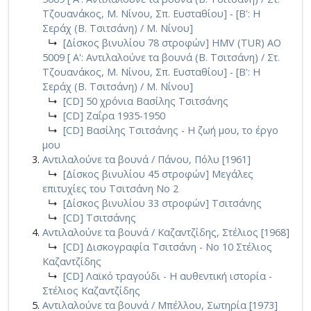
Τζουανάκος, Μ. Νίνου, Σπ. Ευσταθίου] - [Β': Η
Σεράχ (Β. Τσιτσάνη) / Μ. Νίνου]
↳
[Δίσκος βινυλίου 78 στροφών] HMV (TUR) AO
5009 [ Α': Αντιλαλούνε τα βουνά (Β. Τσιτσάνη) / Στ.
Τζουανάκος, Μ. Νίνου, Σπ. Ευσταθίου] - [Β': Η
Σεράχ (Β. Τσιτσάνη) / Μ. Νίνου]
↳
[CD] 50 χρόνια Βασίλης Τσιτσάνης
↳
[CD] Ζαΐρα 1935-1950
↳
[CD] Βασίλης Τσιτσάνης - Η ζωή μου, το έργο
μου
Αντιλαλούνε τα βουνά / Πάνου, Πόλυ [1961]
↳
[Δίσκος βινυλίου 45 στροφών] Μεγάλες
επιτυχίες του Τσιτσάνη Νο 2
↳
[Δίσκος βινυλίου 33 στροφών] Τσιτσάνης
↳
[CD] Τσιτσάνης
Αντιλαλούνε τα βουνά / Καζαντζίδης, Στέλιος [1968]
↳
[CD] Δισκογραφία Τσιτσάνη - Νο 10 Στέλιος
Καζαντζίδης
↳
[CD] Λαϊκό τραγούδι - Η αυθεντική ιστορία -
Στέλιος Καζαντζίδης
Αντιλαλούνε τα βουνά / Μπέλλου, Σωτηρία [1973]