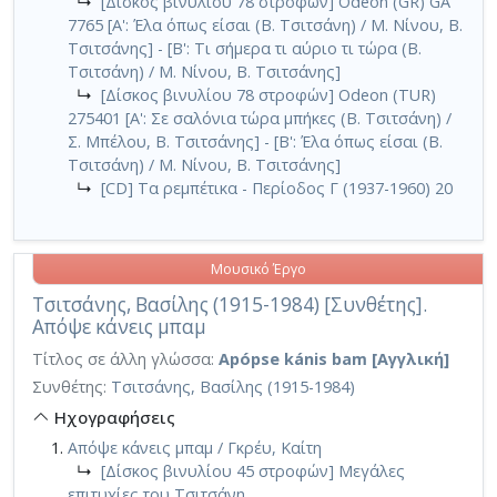
↳
[Δίσκος βινυλίου 78 στροφών] Odeon (GR) GA
7765 [A': Έλα όπως είσαι (Β. Τσιτσάνη) / Μ. Νίνου, Β.
Τσιτσάνης] - [Β': Τι σήμερα τι αύριο τι τώρα (Β.
Τσιτσάνη) / Μ. Νίνου, Β. Τσιτσάνης]
↳
[Δίσκος βινυλίου 78 στροφών] Odeon (TUR)
275401 [A': Σε σαλόνια τώρα μπήκες (Β. Τσιτσάνη) /
Σ. Μπέλου, Β. Τσιτσάνης] - [Β': Έλα όπως είσαι (Β.
Τσιτσάνη) / Μ. Νίνου, Β. Τσιτσάνης]
↳
[CD] Τα ρεμπέτικα - Περίοδος Γ (1937-1960) 20
Μουσικό Έργο
Τσιτσάνης, Βασίλης (1915-1984) [Συνθέτης].
Απόψε κάνεις μπαμ
Τίτλος σε άλλη γλώσσα:
Apópse kánis bam [Αγγλική]
Συνθέτης:
Τσιτσάνης, Βασίλης (1915-1984)
Ηχογραφήσεις
Απόψε κάνεις μπαμ / Γκρέυ, Καίτη
↳
[Δίσκος βινυλίου 45 στροφών] Μεγάλες
επιτυχίες του Τσιτσάνη