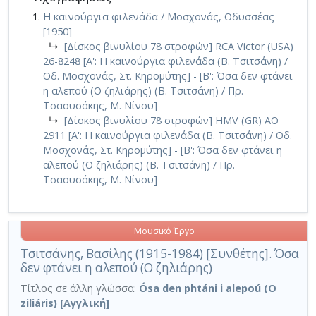
Η καινούργια φιλενάδα / Μοσχονάς, Οδυσσέας
[1950]
↳
[Δίσκος βινυλίου 78 στροφών] RCA Victor (USA)
26-8248 [Α': Η καινούργια φιλενάδα (Β. Τσιτσάνη) /
Οδ. Μοσχονάς, Στ. Κηρομύτης] - [Β': Όσα δεν φτάνει
η αλεπού (Ο ζηλιάρης) (Β. Τσιτσάνη) / Πρ.
Τσαουσάκης, Μ. Νίνου]
↳
[Δίσκος βινυλίου 78 στροφών] HMV (GR) AO
2911 [Α': Η καινούργια φιλενάδα (Β. Τσιτσάνη) / Οδ.
Μοσχονάς, Στ. Κηρομύτης] - [Β': Όσα δεν φτάνει η
αλεπού (Ο ζηλιάρης) (Β. Τσιτσάνη) / Πρ.
Τσαουσάκης, Μ. Νίνου]
Μουσικό Έργο
Τσιτσάνης, Βασίλης (1915-1984) [Συνθέτης]. Όσα
δεν φτάνει η αλεπού (Ο ζηλιάρης)
Τίτλος σε άλλη γλώσσα:
Ósa den phtáni i alepoú (O
ziliáris) [Αγγλική]