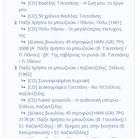
↳
[CD] Βασίλης Τσιτσάνης - Η ζωή μου, το έργο
μου
↳
[CD] 50 χρόνια Βασίλης Τσιτσάνης
Παίξε Χρήστο το μπουζούκι / Πάνου, Πόλυ [1961]
↳
[CD] Πόλυ Πάνου - Οι μεγαλύτερες επιτυχίες
της
↳
[Δίσκος βινυλίου 45 στροφών] HMV (GR) 7PG
3068 [Α': Παίξε Χρήστο το μπουζούκι (Β. Τσιτσάνη) /
Π. Πάνου] - [Β': Της ταβέρνας το ρολόι (Β. Τσιτσάνη)
/ Π. Πάνου
Παίξε Χρήστο το μπουζούκι / Καζαντζίδης, Στέλιος
[1962]
↳
[CD] Συννεφιασμένη Κυριακή
↳
[CD] Δισκογραφία Τσιτσάνη - Νο 10 Στέλιος
Καζαντζίδης
↳
[CD] Λαϊκό τραγούδι - Η αυθεντική ιστορία -
Στέλιος Καζαντζίδης
↳
[Δίσκος βινυλίου 45 στροφών] HMV (GR) 7PG
3176 [Α': Παίξε Χρήστο το μπουζούκι (Β. Τσιτσάνη) /
Στ. Καζαντζίδης] - [Β': Έρημος μες στην ξενητεία (Β.
Σκουρτανιώτη) / Στ. Καζαντζίδης]