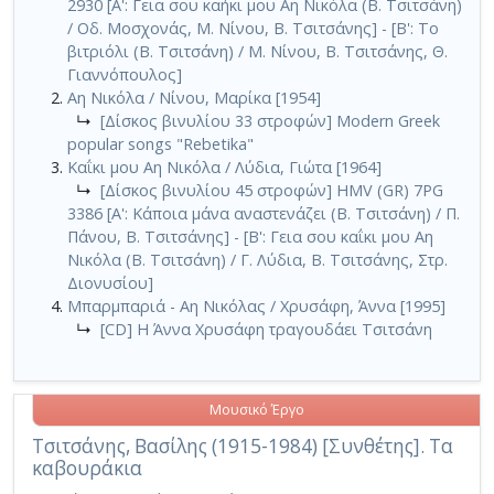
2930 [Α': Γεια σου καήκι μου Αη Νικόλα (Β. Τσιτσάνη)
/ Οδ. Μοσχονάς, Μ. Νίνου, Β. Τσιτσάνης] - [Β': Το
βιτριόλι (Β. Τσιτσάνη) / Μ. Νίνου, Β. Τσιτσάνης, Θ.
Γιαννόπουλος]
Αη Νικόλα / Νίνου, Μαρίκα [1954]
↳
[Δίσκος βινυλίου 33 στροφών] Modern Greek
popular songs "Rebetika"
Καΐκι μου Αη Νικόλα / Λύδια, Γιώτα [1964]
↳
[Δίσκος βινυλίου 45 στροφών] HMV (GR) 7PG
3386 [Α': Κάποια μάνα αναστενάζει (Β. Τσιτσάνη) / Π.
Πάνου, Β. Τσιτσάνης] - [Β': Γεια σου καΐκι μου Αη
Νικόλα (Β. Τσιτσάνη) / Γ. Λύδια, Β. Τσιτσάνης, Στρ.
Διονυσίου]
Μπαρμπαριά - Αη Νικόλας / Χρυσάφη, Άννα [1995]
↳
[CD] Η Άννα Χρυσάφη τραγουδάει Τσιτσάνη
Μουσικό Έργο
Τσιτσάνης, Βασίλης (1915-1984) [Συνθέτης]. Τα
καβουράκια