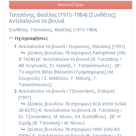
Μουσικό Έργο
Τσιτσάνης, Βασίλης (1915-1984) [Συνθέτης].
Αντιλαλούνε τα βουνά
Συνθέτης:
Τσιτσάνης, Βασίλης (1915-1984)
Ηχογραφήσεις
Αντιλαλούνε τα βουνά / Ευγενικός, Θανάσης [1951]
↳
[Δίσκος βινυλίου 78 στροφών] Parlophone (GR)
B 74240 [Α': Αντιλαλούνε τα βουνά (Β. Τσιτσάνη) /
Αθ. Ευγενικός, Στ. Χασκήλ, Γ. Τατασόπουλος] - [Β':
Το κορίτσι θέλει θάλασσα (Τραμπαρίφας) (Μ.
Σουγιούλ) / Σ. Μπέλλου, Τ. Μπίνης, Γ.
Τατασόπουλος]
Αντιλαλούνε τα βουνά / Τζουανάκος, Σταύρος
[1951]
↳
[Δίσκος βινυλίου 78 στροφών] RCA Victor (USA)
26-8275 [ Α': Αντιλαλούνε τα βουνά (Β. Τσιτσάνη) /
Στ. Τζουανάκος, Μ. Νίνου, Σπ. Ευσταθίου] - [Β': Η
Σεράχ (Β. Τσιτσάνη) / Μ. Νίνου]
↳
[Δίσκος βινυλίου 78 στροφών] HMV (GR) AO
5009 [ Α': Αντιλαλούνε τα βουνά (Β. Τσιτσάνη) / Στ.