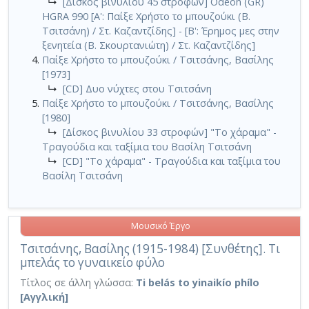
↳
[Δίσκος βινυλίου 45 στροφών] Odeon (GR)
HGRA 990 [Α': Παίξε Χρήστο το μπουζούκι (Β.
Τσιτσάνη) / Στ. Καζαντζίδης] - [Β': Έρημος μες στην
ξενητεία (Β. Σκουρτανιώτη) / Στ. Καζαντζίδης]
Παίξε Χρήστο το μπουζούκι / Τσιτσάνης, Βασίλης
[1973]
↳
[CD] Δυο νύχτες στου Τσιτσάνη
Παίξε Χρήστο το μπουζούκι / Τσιτσάνης, Βασίλης
[1980]
↳
[Δίσκος βινυλίου 33 στροφών] "Το χάραμα" -
Τραγούδια και ταξίμια του Βασίλη Τσιτσάνη
↳
[CD] "Το χάραμα" - Τραγούδια και ταξίμια του
Βασίλη Τσιτσάνη
Μουσικό Έργο
Τσιτσάνης, Βασίλης (1915-1984) [Συνθέτης]. Τι
μπελάς το γυναικείο φύλο
Τίτλος σε άλλη γλώσσα:
Ti belás to yinaikío phílo
[Αγγλική]