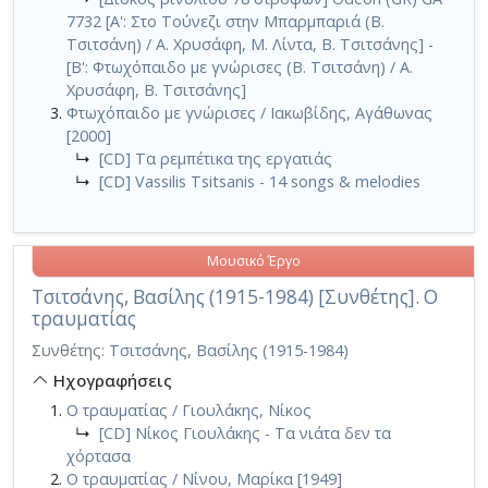
7732 [Α': Στο Τούνεζι στην Μπαρμπαριά (Β.
Τσιτσάνη) / Α. Χρυσάφη, Μ. Λίντα, Β. Τσιτσάνης] -
[Β': Φτωχόπαιδο με γνώρισες (Β. Τσιτσάνη) / Α.
Χρυσάφη, Β. Τσιτσάνης]
Φτωχόπαιδο με γνώρισες / Ιακωβίδης, Αγάθωνας
[2000]
↳
[CD] Τα ρεμπέτικα της εργατιάς
↳
[CD] Vassilis Tsitsanis - 14 songs & melodies
Μουσικό Έργο
Τσιτσάνης, Βασίλης (1915-1984) [Συνθέτης]. Ο
τραυματίας
Συνθέτης:
Τσιτσάνης, Βασίλης (1915-1984)
Ηχογραφήσεις
Ο τραυματίας / Γιουλάκης, Νίκος
↳
[CD] Νίκος Γιουλάκης - Τα νιάτα δεν τα
χόρτασα
Ο τραυματίας / Νίνου, Μαρίκα [1949]