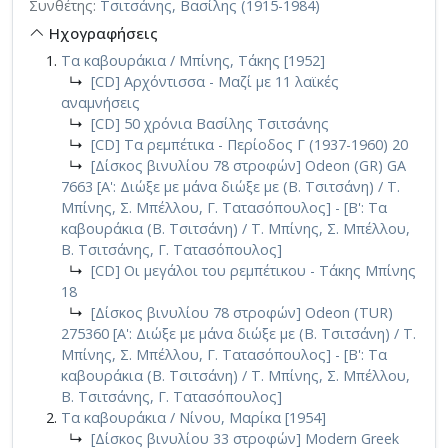
Συνθέτης:
Τσιτσάνης, Βασίλης (1915-1984)
Ηχογραφήσεις
Τα καβουράκια / Μπίνης, Τάκης [1952]
↳
[CD] Αρχόντισσα - Μαζί με 11 λαϊκές
αναμνήσεις
↳
[CD] 50 χρόνια Βασίλης Τσιτσάνης
↳
[CD] Τα ρεμπέτικα - Περίοδος Γ (1937-1960) 20
↳
[Δίσκος βινυλίου 78 στροφών] Odeon (GR) GA
7663 [A': Διώξε με μάνα διώξε με (Β. Τσιτσάνη) / Τ.
Μπίνης, Σ. Μπέλλου, Γ. Τατασόπουλος] - [Β': Τα
καβουράκια (Β. Τσιτσάνη) / Τ. Μπίνης, Σ. Μπέλλου,
Β. Τσιτσάνης, Γ. Τατασόπουλος]
↳
[CD] Οι μεγάλοι του ρεμπέτικου - Τάκης Μπίνης
18
↳
[Δίσκος βινυλίου 78 στροφών] Odeon (TUR)
275360 [A': Διώξε με μάνα διώξε με (Β. Τσιτσάνη) / Τ.
Μπίνης, Σ. Μπέλλου, Γ. Τατασόπουλος] - [Β': Τα
καβουράκια (Β. Τσιτσάνη) / Τ. Μπίνης, Σ. Μπέλλου,
Β. Τσιτσάνης, Γ. Τατασόπουλος]
Τα καβουράκια / Νίνου, Μαρίκα [1954]
↳
[Δίσκος βινυλίου 33 στροφών] Modern Greek