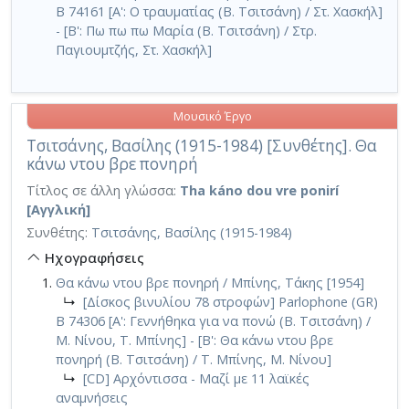
B 74161 [Α': Ο τραυματίας (Β. Τσιτσάνη) / Στ. Χασκήλ]
- [Β': Πω πω πω Μαρία (Β. Τσιτσάνη) / Στρ.
Παγιουμτζής, Στ. Χασκήλ]
Μουσικό Έργο
Τσιτσάνης, Βασίλης (1915-1984) [Συνθέτης]. Θα
κάνω ντου βρε πονηρή
Τίτλος σε άλλη γλώσσα:
Tha káno dou vre ponirí
[Αγγλική]
Συνθέτης:
Τσιτσάνης, Βασίλης (1915-1984)
Ηχογραφήσεις
Θα κάνω ντου βρε πονηρή / Μπίνης, Τάκης [1954]
↳
[Δίσκος βινυλίου 78 στροφών] Parlophone (GR)
B 74306 [Α': Γεννήθηκα για να πονώ (Β. Τσιτσάνη) /
Μ. Νίνου, Τ. Μπίνης] - [Β': Θα κάνω ντου βρε
πονηρή (Β. Τσιτσάνη) / Τ. Μπίνης, Μ. Νίνου]
↳
[CD] Αρχόντισσα - Μαζί με 11 λαϊκές
αναμνήσεις