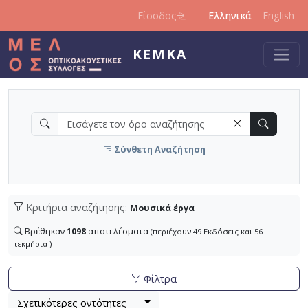
Παράκαμψη προς το κυρίως περιεχόμενο
Είσοδος
Ελληνικά
English
ΚΕΜΚΑ
Σύνθετη Αναζήτηση
Κριτήρια αναζήτησης:
Μουσικά έργα
Βρέθηκαν
1098
αποτελέσματα
(περιέχουν 49 Εκδόσεις και 56
τεκμήρια )
Φίλτρα
Βρέθηκαν
Λίστα μετα τα αποτελέσματα αναζήτησης:
1098
αποτελέσματα (περιέχουν 49 Εκδόσεις 
Σχετικότερες οντότητες