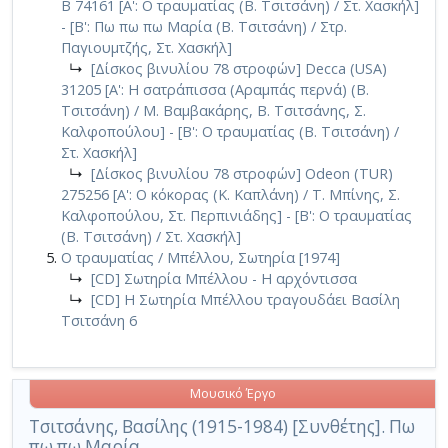
B 74161 [Α': Ο τραυματίας (Β. Τσιτσάνη) / Στ. Χασκήλ]
- [Β': Πω πω πω Μαρία (Β. Τσιτσάνη) / Στρ.
Παγιουμτζής, Στ. Χασκήλ]
↳
[Δίσκος βινυλίου 78 στροφών] Decca (USA)
31205 [Α': Η σατράπισσα (Αραμπάς περνά) (Β.
Τσιτσάνη) / Μ. Βαμβακάρης, Β. Τσιτσάνης, Σ.
Καλφοπούλου] - [Β': Ο τραυματίας (Β. Τσιτσάνη) /
Στ. Χασκήλ]
↳
[Δίσκος βινυλίου 78 στροφών] Odeon (TUR)
275256 [Α': Ο κόκορας (Κ. Καπλάνη) / Τ. Μπίνης, Σ.
Καλφοπούλου, Στ. Περπινιάδης] - [Β': Ο τραυματίας
(Β. Τσιτσάνη) / Στ. Χασκήλ]
Ο τραυματίας / Μπέλλου, Σωτηρία [1974]
↳
[CD] Σωτηρία Μπέλλου - Η αρχόντισσα
↳
[CD] Η Σωτηρία Μπέλλου τραγουδάει Βασίλη
Τσιτσάνη 6
Μουσικό Έργο
Τσιτσάνης, Βασίλης (1915-1984) [Συνθέτης]. Πω
πω πω Μαρία