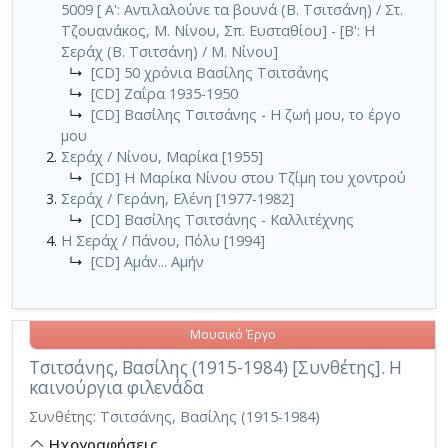
5009 [ Α': Αντιλαλούνε τα βουνά (Β. Τσιτσάνη) / Στ.
Τζουανάκος, Μ. Νίνου, Σπ. Ευσταθίου] - [Β': Η
Σεράχ (Β. Τσιτσάνη) / Μ. Νίνου]
↳
[CD] 50 χρόνια Βασίλης Τσιτσάνης
↳
[CD] Ζαΐρα 1935-1950
↳
[CD] Βασίλης Τσιτσάνης - Η ζωή μου, το έργο
μου
Σεράχ / Νίνου, Μαρίκα [1955]
↳
[CD] Η Μαρίκα Νίνου στου Τζίμη του χοντρού
Σεράχ / Γεράνη, Ελένη [1977-1982]
↳
[CD] Βασίλης Τσιτσάνης - Καλλιτέχνης
Η Σεράχ / Πάνου, Πόλυ [1994]
↳
[CD] Αμάν... Αμήν
Μουσικό Έργο
Τσιτσάνης, Βασίλης (1915-1984) [Συνθέτης]. Η
καινούργια φιλενάδα
Συνθέτης:
Τσιτσάνης, Βασίλης (1915-1984)
Ηχογραφήσεις