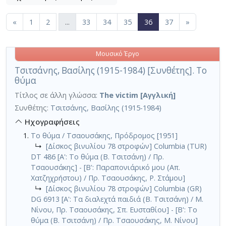
Εφαρμοζόμενα κριτήρια αναζήτησης:
Μουσικά έργα
Ακύρωση των κριτηρίων αναζήτησης
Περιορισμός αποτελεσμάτων με τη χρήση επιπλέον κ
(current)
«
1
2
...
33
34
35
36
37
»
Μουσικό Έργο
Τσιτσάνης, Βασίλης (1915-1984) [Συνθέτης]. Το
θύμα
Τίτλος σε άλλη γλώσσα:
The victim [Αγγλική]
Συνθέτης:
Τσιτσάνης, Βασίλης (1915-1984)
Ηχογραφήσεις
Το θύμα / Τσαουσάκης, Πρόδρομος [1951]
↳
[Δίσκος βινυλίου 78 στροφών] Columbia (TUR)
DT 486 [Α': Το θύμα (Β. Τσιτσάνη) / Πρ.
Τσαουσάκης] - [Β': Παραπονιάρικό μου (Απ.
Χατζηχρήστου) / Πρ. Τσαουσάκης, Ρ. Στάμου]
↳
[Δίσκος βινυλίου 78 στροφών] Columbia (GR)
DG 6913 [Α': Τα διαλεχτά παιδιά (Β. Τσιτσάνη) / Μ.
Νίνου, Πρ. Τσαουσάκης, Σπ. Ευσταθίου] - [Β': Το
θύμα (Β. Τσιτσάνη) / Πρ. Τσαουσάκης, Μ. Νίνου]