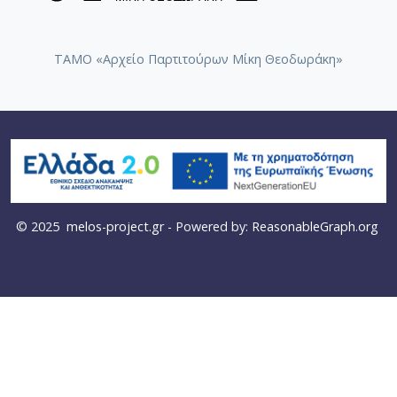
ΤΑΜΟ «Αρχείο Παρτιτούρων Μίκη Θεοδωράκη»
© 2025
melos-project.gr
- Powered by:
ReasonableGraph.org