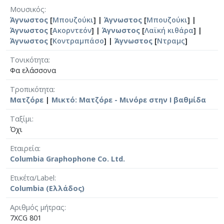
Μουσικός
Άγνωστος
[
Μπουζούκι
] |
Άγνωστος
[
Μπουζούκι
] |
Άγνωστος
[
Ακορντεόν
] |
Άγνωστος
[
Λαϊκή κιθάρα
] |
Άγνωστος
[
Κοντραμπάσο
] |
Άγνωστος
[
Ντραμς
]
Τονικότητα
Φα ελάσσονα
Τροπικότητα
Ματζόρε
|
Μικτό: Ματζόρε - Μινόρε στην Ι βαθμίδα
Ταξίμι
Όχι
Εταιρεία
Columbia Graphophone Co. Ltd.
Ετικέτα/Label
Columbia (Ελλάδος)
Αριθμός μήτρας
7XCG 801