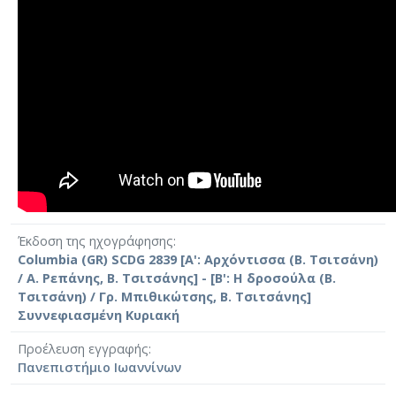
Έκδοση της ηχογράφησης
Columbia (GR) SCDG 2839 [Α': Αρχόντισσα (Β. Τσιτσάνη)
/ Α. Ρεπάνης, Β. Τσιτσάνης] - [Β': Η δροσούλα (Β.
Τσιτσάνη) / Γρ. Μπιθικώτσης, Β. Τσιτσάνης]
Συννεφιασμένη Κυριακή
Προέλευση εγγραφής
Πανεπιστήμιο Ιωαννίνων