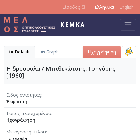
Παράκαμψη προς το κυρίως περιεχόμενο
Είσοδος
Ελληνικά
English
ΚΕΜΚΑ
Default
Graph
Ηχογράφηση
Η δροσούλα / Μπιθικώτσης, Γρηγόρης
[1960]
Είδος οντότητας
Έκφραση
Τύπος περιεχομένου
Ηχογράφηση
Μεταγραφή τίτλου
I drosoúla