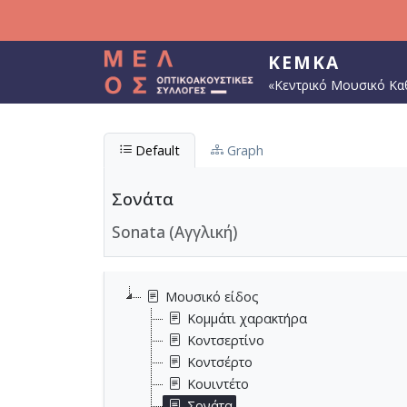
Παράκαμψη προς το κυρίως περιεχόμενο
ΚΕΜΚΑ
«Κεντρικό Μουσικό Κα
Default
Graph
Σονάτα
Sonata (Αγγλική)
Μουσικό είδος
Κομμάτι χαρακτήρα
Κοντσερτίνο
Κοντσέρτο
Κουιντέτο
Σονάτα