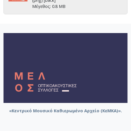
(png) [back]
Μέγεθος: 0.8 MB
«Κεντρικό Μουσικό Καθιερωμένο Αρχείο (ΚεΜΚΑ)».