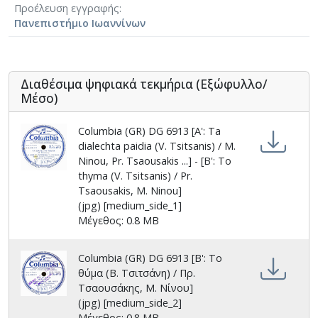
Προέλευση εγγραφής
Πανεπιστήμιο Ιωαννίνων
Διαθέσιμα ψηφιακά τεκμήρια (Εξώφυλλο/
Μέσο)
Columbia (GR) DG 6913 [Α': Ta
dialechta paidia (V. Tsitsanis) / M.
Ninou, Pr. Tsaousakis ...] - [Β': To
thyma (V. Tsitsanis) / Pr.
Tsaousakis, M. Ninou]
(jpg) [medium_side_1]
Μέγεθος: 0.8 MB
Columbia (GR) DG 6913 [Β': Το
θύμα (Β. Τσιτσάνη) / Πρ.
Τσαουσάκης, Μ. Νίνου]
(jpg) [medium_side_2]
Μέγεθος: 0.8 MB