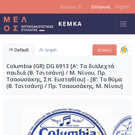
Παράκαμψη προς το κυρίως περιεχόμενο
Είσοδος
Ελληνικά
English
ΚΕΜΚΑ
Default
Graph
Δίσκος
Columbia (GR) DG 6913 [Α': Τα διαλεχτά
παιδιά (Β. Τσιτσάνη) / Μ. Νίνου, Πρ.
Τσαουσάκης, Σπ. Ευσταθίου] - [Β': Το θύμα
(Β. Τσιτσάνη) / Πρ. Τσαουσάκης, Μ. Νίνου]