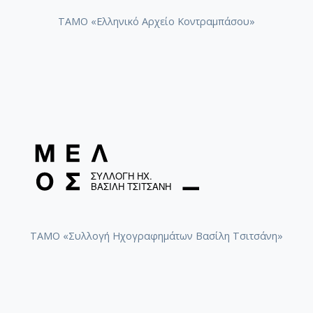
ΤΑΜΟ «Ελληνικό Αρχείο Κοντραμπάσου»
Τζουμάνης, Αλέξανδρος (1925-2010). Μικρή
ΗπειRockτικη Σουϊτα για σκέτο μπάσο
Λογοθέτης, Ανέστης (1921-1994). Σουίτα για σόλο
βιολοντσέλο
Αμιράλης, Όσβαλντ. Two suites for unaccompanied
double bass
ΤΑΜΟ «Συλλογή Ηχογραφημάτων Βασίλη Τσιτσάνη»