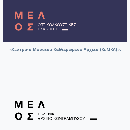
Αμιράλης, Όσβαλντ. Two suites for
unaccompanied double bass
Μόρος, Θεμιστοκλής (1910-1988). Μόρος,
Θεμιστοκλής (1910-1988) [Συνθέτης]. Σουίτα αριθ.1
για βιολί και πιάνο
«Κεντρικό Μουσικό Καθιερωμένο Αρχείο (ΚεΜΚΑ)».
Marais, Marin. Collection 109 pieces, 9 suites : pièces
de viole, Livre 4
Marais, Marin. Suite d'un Goût Etranger (33 pieces for
bass viol and continuo)
Κυδωνιάτης, Κωνσταντίνος (1908-1996). 1re Suite
Grecque pour violonelle et piano
Κούκος, Περικλής. Σουϊτα για βιολοντσέλο ή
κοντραμπάσο και πιάνο
Αγραφιώτης, Δημήτριος. Τρίο για κλαρινέτο
ή σαξόφωνο, βιόλα και κοντραμπάσο