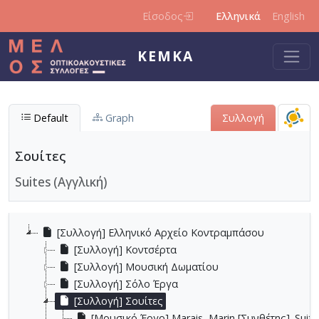
Παράκαμψη προς το κυρίως περιεχόμενο
Είσοδος
Ελληνικά
English
ΚΕΜΚΑ
Default
Graph
Συλλογή
Σουίτες
Suites (Αγγλική)
[Συλλογή] Ελληνικό Αρχείο Κοντραμπάσου
[Συλλογή] Κοντσέρτα
[Συλλογή] Μουσική Δωματίου
[Συλλογή] Σόλο Έργα
[Συλλογή] Σουίτες
[Μουσικό Έργο] Marais, Marin [Συνθέτης]. Suite 