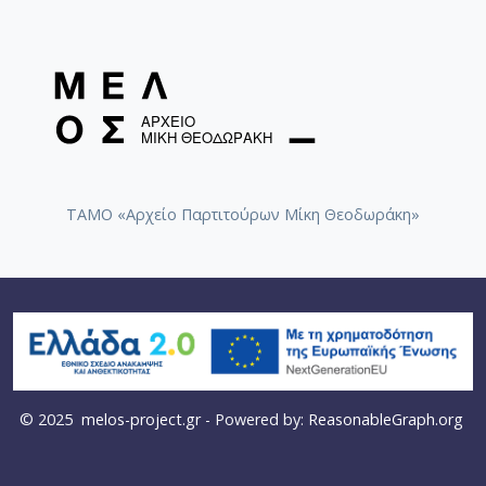
ΤΑΜΟ «Αρχείο Παρτιτούρων Μίκη Θεοδωράκη»
© 2025
melos-project.gr
- Powered by:
ReasonableGraph.org