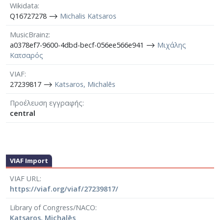
Wikidata
Q16727278 ⟶
Michalis Katsaros
MusicBrainz
a0378ef7-9600-4dbd-becf-056ee566e941 ⟶
Μιχάλης
Κατσαρός
VIAF
27239817 ⟶
Katsaros, Michalēs
Προέλευση εγγραφής
central
VIAF Import
VIAF URL
https://viaf.org/viaf/27239817/
Library of Congress/NACO
Katsaros, Michalēs