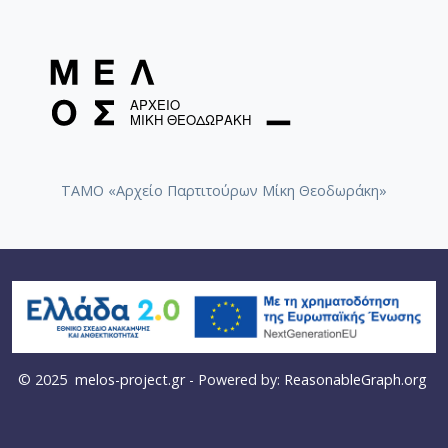
ΤΑΜΟ «Αρχείο Παρτιτούρων Μίκη Θεοδωράκη»
© 2025
melos-project.gr
- Powered by:
ReasonableGraph.org