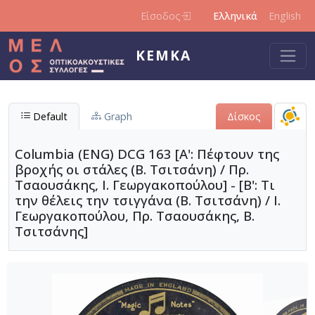
Παράκαμψη προς το κυρίως περιεχόμενο
Είσοδος
Ελληνικά
English
ΚΕΜΚΑ
Default
Graph
Δίσκος
Columbia (ENG) DCG 163 [Α': Πέφτουν της
βροχής οι στάλες (Β. Τσιτσάνη) / Πρ.
Τσαουσάκης, Ι. Γεωργακοπούλου] - [Β': Τι
την θέλεις την τσιγγάνα (Β. Τσιτσάνη) / Ι.
Γεωργακοπούλου, Πρ. Τσαουσάκης, Β.
Τσιτσάνης]