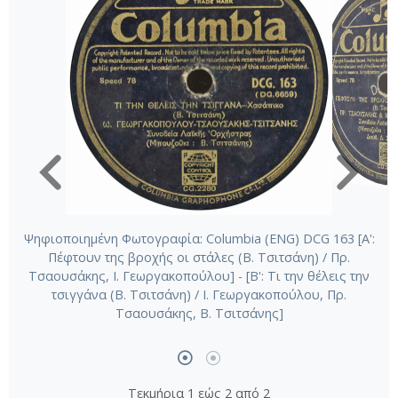
Ψηφιοποιημένη Φωτογραφία: Columbia (ENG) DCG 163 [Α':
Πέφτουν της βροχής οι στάλες (Β. Τσιτσάνη) / Πρ.
Τσαουσάκης, Ι. Γεωργακοπούλου] - [Β': Τι την θέλεις την
τσιγγάνα (Β. Τσιτσάνη) / Ι. Γεωργακοπούλου, Πρ.
Τσαουσάκης, Β. Τσιτσάνης]
Τεκμήρια 1 εώς 2 από 2