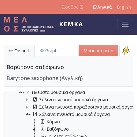
Παράκαμψη προς το κυρίως περιεχόμενο
Είσοδος
Ελληνικά
English
ΚΕΜΚΑ
Default
Graph
Μουσικό μέσο
Μουσικά όργανα
Έγχορδα μουσικά όργανα
Βαρύτονο σαξόφωνο
Ηλεκτρονικά μουσικά μέσα
Barytone saxophone (Αγγλική)
Κρουστά μουσικά όργανα
Πληκτροφόρα μουσικά όργανα
Πνευστά μουσικά όργανα
Ξύλινα πνευστά μουσικά όργανα
Ξύλινα πνευστά παραδοσιακά μουσικά όργαν
Χάλκινα πνευστά μουσικά όργανα
Κόρνο
Σαξόφωνο
Άλτο σαξόφωνο