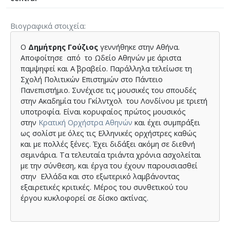
Βιογραφικά στοιχεία
Ο
Δημήτρης Γούζιος
γεννήθηκε στην Αθήνα.
Αποφοίτησε από το Ωδείο Αθηνών με άριστα
παμψηφεί και Α΄ βραβείο. Παράλληλα τελείωσε τη
Σχολή Πολιτικών Επιστημών στο Πάντειο
Πανεπιστήμιο. Συνέχισε τις μουσικές του σπουδές
στην Ακαδημία του Γκίλντχολ του Λονδίνου με τριετή
υποτροφία. Είναι κορυφαίος πρώτος μουσικός
στην
Κρατική Ορχήστρα Αθηνών
και έχει συμπράξει
ως σολίστ με όλες τις Ελληνικές ορχήστρες καθώς
και με πολλές ξένες. Έχει διδάξει ακόμη σε διεθνή
σεμινάρια. Τα τελευταία τριάντα χρόνια ασχολείται
με την σύνθεση, και έργα του έχουν παρουσιασθεί
στην Ελλάδα και στο εξωτερικό λαμβάνοντας
εξαιρετικές κριτικές. Μέρος του συνθετικού του
έργου κυκλοφορεί σε δίσκο ακτίνας.