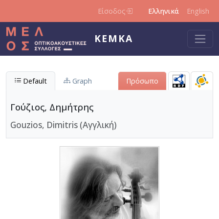
Παράκαμψη προς το κυρίως περιεχόμενο
Είσοδος
Ελληνικά
English
ΚΕΜΚΑ
Default
Graph
Πρόσωπο
Γούζιος, Δημήτρης
Gouzios, Dimitris (Αγγλική)