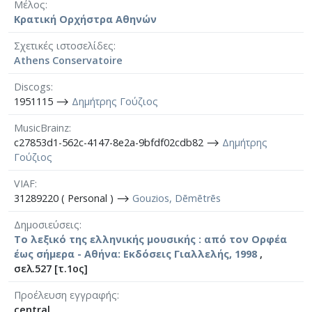
Μέλος
Κρατική Ορχήστρα Αθηνών
Σχετικές ιστοσελίδες
Athens Conservatoire
Discogs
1951115 ⟶
Δημήτρης Γούζιος
MusicBrainz
c27853d1-562c-4147-8e2a-9bfdf02cdb82 ⟶
Δημήτρης
Γούζιος
VIAF
31289220 ( Personal ) ⟶
Gouzios, Dēmētrēs
Δημοσιεύσεις
Το λεξικό της ελληνικής μουσικής : από τον Ορφέα
έως σήμερα - Αθήνα: Εκδόσεις Γιαλλελής, 1998
,
σελ.527 [τ.1ος]
Προέλευση εγγραφής
central