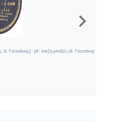
Β. Τσιτσάνης] - [Β': Χατζή-μπαξές (Β. Τσιτσάνη)