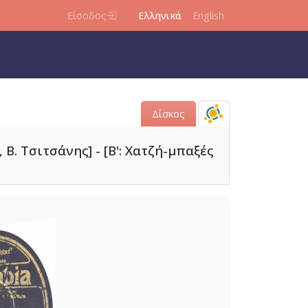
Είσοδος
Ελληνικά
English
Δίσκος
 Β. Τσιτσάνης] - [Β': Χατζή-μπαξές