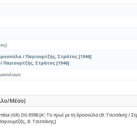
ος)
δροσούλα / Παγιουμτζής, Στράτος [1946]
/ Παγιουμτζής, Στράτος [1946]
ωαννίνων
λλο/Μέσο)
a (GR) DG 6598 [A': Το πρωί με τη δροσούλα (Β. Τσιτσάνη) / Στρ.
 Παγιουμτζής, Β. Τσιτσάνης]