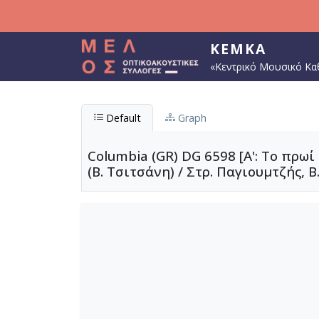
Παράκαμψη προς το κυρίως περιεχόμενο
ΚΕΜΚΑ
«Κεντρικό Μουσικό Κα
Default
Graph
Columbia (GR) DG 6598 [A': Το πρωί 
(Β. Τσιτσάνη) / Στρ. Παγιουμτζής, Β