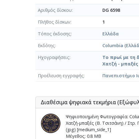
Αριθμός δίσκου
DG 6598
Πλήθος δίσκων
1
Τόπος έκδοσης
Ελλάδα
Εκδότης
Columbia (Ελλάδ
Ηχογραφήσεις
Το πρωί με τη 
Χατζή - μπαξές 
Προέλευση εγγραφής
Πανεπιστήμιο Ι
Διαθέσιμα ψηφιακά τεκμήρια (Εξώφυ
Ψηφιοποιημένη Φωτογραφία: Columbi
Χατζή-μπαξές (Β. Τσιτσάνη) / Στρ.
(jpg) [medium_side_1]
Μέγεθος: 0.8 MB