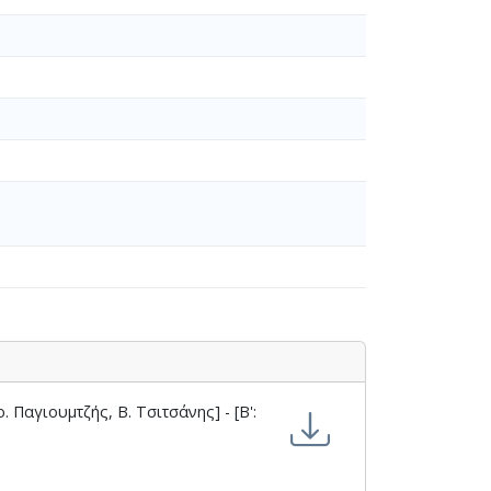
 Παγιουμτζής, Β. Τσιτσάνης] - [Β':