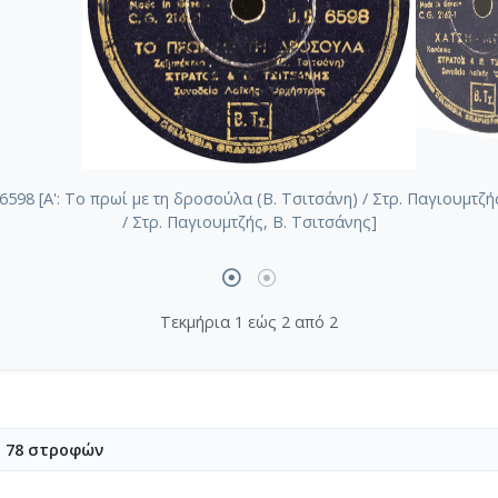
8 [A': Το πρωί με τη δροσούλα (Β. Τσιτσάνη) / Στρ. Παγιουμτζής, 
/ Στρ. Παγιουμτζής, Β. Τσιτσάνης]
Τεκμήρια 1 εώς 2 από 2
υ 78 στροφών