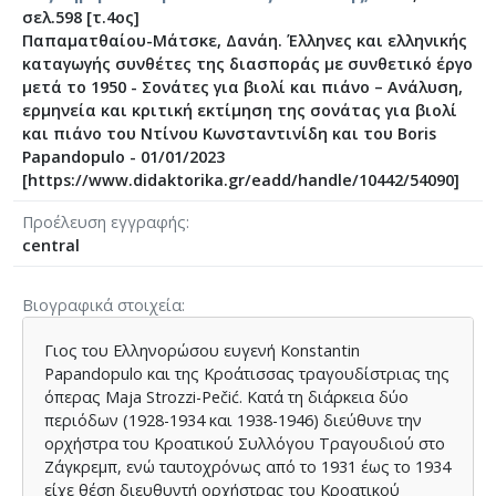
σελ.598 [τ.4ος]
Παπαματθαίου-Μάτσκε, Δανάη. Έλληνες και ελληνικής
καταγωγής συνθέτες της διασποράς με συνθετικό έργο
μετά το 1950 - Σονάτες για βιολί και πιάνο – Ανάλυση,
ερμηνεία και κριτική εκτίμηση της σονάτας για βιολί
και πιάνο του Ντίνου Κωνσταντινίδη και του Boris
Papandopulo - 01/01/2023
[https://www.didaktorika.gr/eadd/handle/10442/54090]
Προέλευση εγγραφής
central
Βιογραφικά στοιχεία
Γιος του Ελληνορώσου ευγενή Konstantin
Papandopulo και της Κροάτισσας τραγουδίστριας της
όπερας Maja Strozzi-Pečić. Κατά τη διάρκεια δύο
περιόδων (1928-1934 και 1938-1946) διεύθυνε την
ορχήστρα του Κροατικού Συλλόγου Τραγουδιού στο
Ζάγκρεμπ, ενώ ταυτοχρόνως από το 1931 έως το 1934
είχε θέση διευθυντή ορχήστρας του Κροατικού