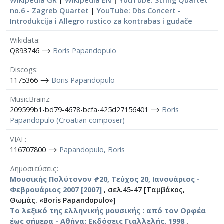
Wikipedia GR
|
Wikipedia EN
|
YouTube: String Quartet
no.6 - Zagreb Quartet
|
YouTube: Dbs Concert -
Introdukcija i Allegro rustico za kontrabas i gudače
Wikidata
Q893746 ⟶
Boris Papandopulo
Discogs
1175366 ⟶
Boris Papandopulo
MusicBrainz
209599b1-bd79-4678-bcfa-425d27156401 ⟶
Boris
Papandopulo (Croatian composer)
VIAF
116707800 ⟶
Papandopulo, Boris
Δημοσιεύσεις
Μουσικής Πολύτονον #20, Τεύχος 20, Ιανουάριος -
Φεβρουάριος 2007 [2007]
, σελ.45-47 [Ταμβάκος,
Θωμάς. «Boris Papandopulo»]
Το λεξικό της ελληνικής μουσικής : από τον Ορφέα
έως σήμερα - Αθήνα: Εκδόσεις Γιαλλελής, 1998
,