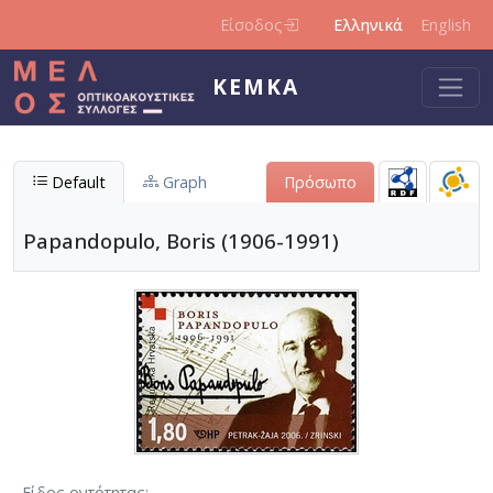
Παράκαμψη προς το κυρίως περιεχόμενο
Είσοδος
Ελληνικά
English
ΚΕΜΚΑ
Default
Graph
Πρόσωπο
Papandopulo, Boris (1906-1991)
Είδος οντότητας