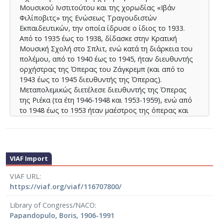
Μουσικού Ινστιτούτου και της χορωδίας «Ιβάν
Φιλίποβιτς» της Ενώσεως Τραγουδιστών
Εκπαιδευτικών, την οποία ίδρυσε ο ίδιος το 1933.
Από το 1935 έως το 1938, δίδασκε στην Κρατική
Μουσική Σχολή στο Σπλιτ, ενώ κατά τη διάρκεια του
πολέμου, από το 1940 έως το 1945, ήταν διευθυντής
ορχήστρας της Όπερας του Ζάγκρεμπ (και από το
1943 έως το 1945 διευθυντής της Όπερας).
Μεταπολεμικώς διετέλεσε διευθυντής της Όπερας
της Ριέκα (τα έτη 1946-1948 και 1953-1959), ενώ από
το 1948 έως το 1953 ήταν μαέστρος της όπερας και
δάσκαλος στο Σαράγεβο. Επανέλαβε τη
σταδιοδρομία του στο Ζάγκρεμπ (το διάστημα 1959-
1968) και την ολοκλήρωσε στην Όπερα του Σπλιτ (το
διάστημα 1968-1974). Υπήρξε επίσης τακτικός
VIAF Import
συνεργάτης του Θεάτρου Komedija στο Ζάγκρεμπ,
καθώς και της Συμφωνικής Ορχήστρας του Καΐρου.
VIAF URL
Απεβίωσε στο Ζάγκρεμπ σε ηλικία 85 ετών.
https://viaf.org/viaf/116707800/
Library of Congress/NACO
Papandopulo, Boris, 1906-1991