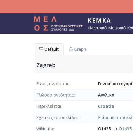
Παράκαμψη προς το κυρίως περιεχόμενο
ΚΕΜΚΑ
«Κεντρικό Μουσικό Κα
Default
Graph
Zagreb
Είδος οντότητας
Γενική κατηγορ
Γλώσσα οντότητας
Αγγλικά
Περικλείεται
Croatia
Σχετικές ιστοσελίδες
Επίσημη ιστοσελ
Wikidata
Q1435 ⟶
Q1435