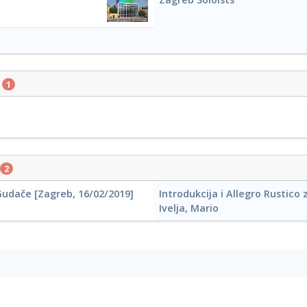
ο
1
2
 Gudače [Zagreb, 16/02/2019]
Introdukcija i Allegro Rustico
Ivelja, Mario