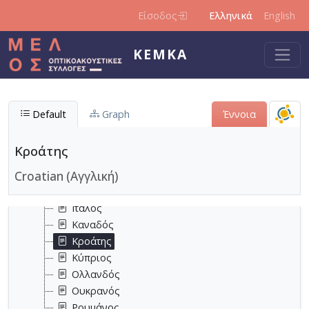
Παράκαμψη προς το κυρίως περιεχόμενο
Βρετανός
Είσοδος
Ελληνικά
English
Γάλλος
Γερμανός
ΚΕΜΚΑ
Δανός
Εβραίος
Ελβετός
Έλληνας
Default
Graph
Έννοια
Ιάπωνας
Ιρανός
Κροάτης
Ιρλανδός
Croatian (Αγγλική)
Ισλανδός
Ισπανός
Ιταλός
Καναδός
Κροάτης
Κύπριος
Ολλανδός
Ουκρανός
Ρουμάνος