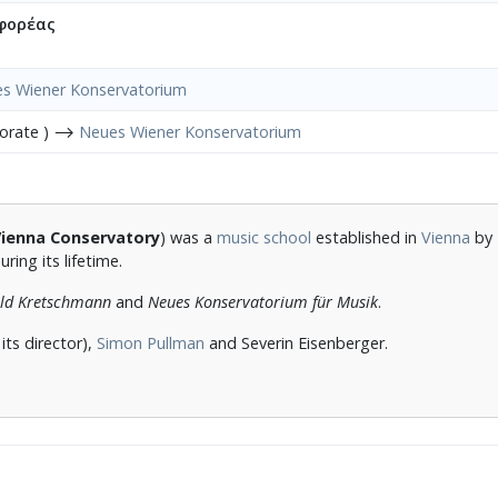
φορέας
s Wiener Konservatorium
porate ) ⟶
Neues Wiener Konservatorium
ienna Conservatory
) was a
music school
established in
Vienna
by
ing its lifetime.
ald Kretschmann
and
Neues Konservatorium für Musik
.
 its director),
Simon Pullman
and Severin Eisenberger.