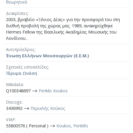
θεωρητικά
Διακρίσεις
2003, βραβείο «Ξένιος Δίας» για την προσφορά του στη
διεθνή προβολή της χώρας μας. 1989, ανακηρύχθηκε
Hermes Fellow της Βασιλικής Ακαδημίας Μουσικής του
Λονδίνου..
Αντιπρόεδρος
Ένωση Ελλήνων Μουσουργών (Ε.Ε.Μ.)
Σχετικές ιστοσελίδες
Ίδρυμα Ωνάση
Wikidata
Q100348697 ⟶
Periklis Koukos
Discogs
3436992 ⟶
Περικλής Κούκος
VIAF
53800576 ( Personal ) ⟶
Koukos, Periklēs