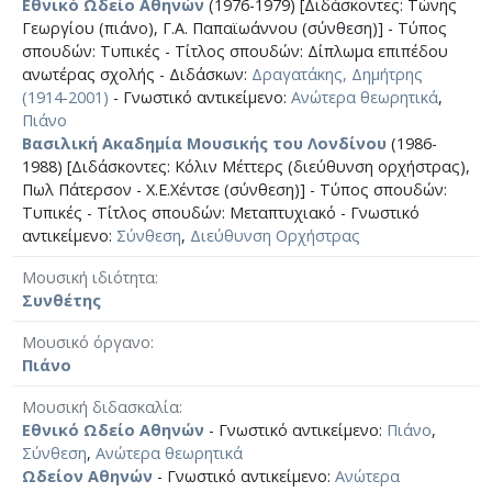
Εθνικό Ωδείο Αθηνών
(1976-1979) [Διδάσκοντες: Τώνης
Γεωργίου (πιάνο), Γ.Α. Παπαϊωάννου (σύνθεση)] - Τύπος
σπουδών: Τυπικές - Τίτλος σπουδών: Δίπλωμα επιπέδου
ανωτέρας σχολής - Διδάσκων:
Δραγατάκης, Δημήτρης
(1914-2001)
- Γνωστικό αντικείμενο:
Ανώτερα θεωρητικά
,
Πιάνο
Βασιλική Ακαδημία Μουσικής του Λονδίνου
(1986-
1988) [Διδάσκοντες: Κόλιν Μέττερς (διεύθυνση ορχήστρας),
Πωλ Πάτερσον - Χ.Ε.Χέντσε (σύνθεση)] - Τύπος σπουδών:
Τυπικές - Τίτλος σπουδών: Μεταπτυχιακό - Γνωστικό
αντικείμενο:
Σύνθεση
,
Διεύθυνση Ορχήστρας
Μουσική ιδιότητα
Συνθέτης
Μουσικό όργανο
Πιάνο
Μουσική διδασκαλία
Εθνικό Ωδείο Αθηνών
- Γνωστικό αντικείμενο:
Πιάνο
,
Σύνθεση
,
Ανώτερα θεωρητικά
Ωδείον Αθηνών
- Γνωστικό αντικείμενο:
Ανώτερα