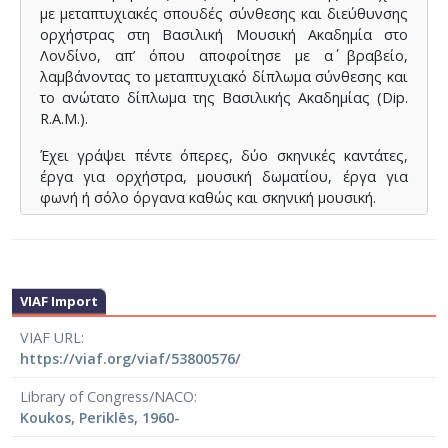
με μεταπτυχιακές σπουδές σύνθεσης και διεύθυνσης
ορχήστρας στη Βασιλική Μουσική Ακαδημία στο
Λονδίνο, απ’ όπου αποφοίτησε με α΄ βραβείο,
λαμβάνοντας το μεταπτυχιακό δίπλωμα σύνθεσης και
το ανώτατο δίπλωμα της Βασιλικής Ακαδημίας (Dip.
R.A.M.).
Έχει γράψει πέντε όπερες, δύο σκηνικές καντάτες,
έργα για ορχήστρα, μουσική δωματίου, έργα για
φωνή ή σόλο όργανα καθώς και σκηνική μουσική.
Έχει συνθέσει πολλά έργα κατόπιν ανάθεσης από
σημαντικούς φορείς (Υπουργείο Πολιτισμού, Μέγαρο
Μουσικής Αθηνών, Βασιλική Ακαδημία Μουσικής του
Λονδίνου, Εθνική Λυρική Σκηνή, Εθνικό Θέατρο,
VIAF Import
Φεστιβάλ Αθηνών και Επιδαύρου, Ελληνική
VIAF URL
Ραδιοφωνία και Τηλεόραση, Ινστιτούτο Γκαίτε,
https://viaf.org/viaf/53800576/
Βρετανικό Συμβούλιο κλπ.) και από ορχήστρες (ΚΟΑ,
ΚΟΘ, Ορχήστρα των Χρωμάτων, Καμεράτα Ορχήστρα
Library of Congress/NACO
Φίλων της Μουσικής κ.ά.).
Koukos, Periklēs, 1960-
Έργα του έχουν παρουσιαστεί σε φημισμένες