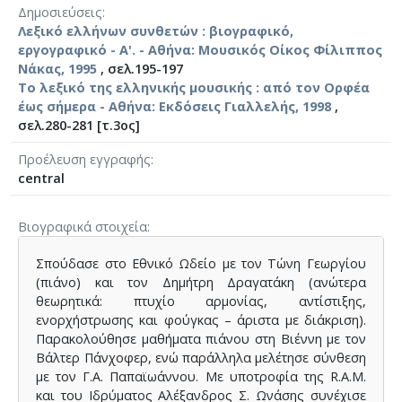
Δημοσιεύσεις
Λεξικό ελλήνων συνθετών : βιογραφικό,
εργογραφικό - A'. - Αθήνα: Μουσικός Οίκος Φίλιππος
Νάκας, 1995
, σελ.195-197
Το λεξικό της ελληνικής μουσικής : από τον Ορφέα
έως σήμερα - Αθήνα: Εκδόσεις Γιαλλελής, 1998
,
σελ.280-281 [τ.3ος]
Προέλευση εγγραφής
central
Βιογραφικά στοιχεία
Σπούδασε στο Εθνικό Ωδείο με τον Τώνη Γεωργίου
(πιάνο) και τον Δημήτρη Δραγατάκη (ανώτερα
θεωρητικά: πτυχίο αρμονίας, αντίστιξης,
ενορχήστρωσης και φούγκας – άριστα με διάκριση).
Παρακολούθησε μαθήματα πιάνου στη Βιέννη με τον
Βάλτερ Πάνχοφερ, ενώ παράλληλα μελέτησε σύνθεση
με τον Γ.Α. Παπαϊωάννου. Με υποτροφία της R.A.M.
και του Ιδρύματος Αλέξανδρος Σ. Ωνάσης συνέχισε