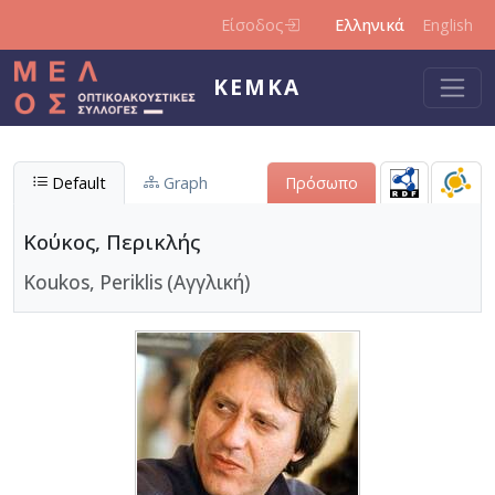
Παράκαμψη προς το κυρίως περιεχόμενο
Είσοδος
Ελληνικά
English
ΚΕΜΚΑ
Default
Graph
Πρόσωπο
Κούκος, Περικλής
Koukos, Periklis (Αγγλική)