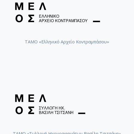
(Millennium). Επεξεργάστηκε τον Ολυμπιακό Ύμνο για
μεικτή χορωδία a capella στις επίσημες τελετές Αφής
της Ολυμπιακής Φλόγας ύστερα από ανάθεση της
Ολυμπιακής Επιτροπής για την Ολυμπιάδα του 2004
και ανακηρύχθηκε “Artist in Residence” στο
Πανεπιστήμιο της Νέας Υόρκης. Το 2003, του
απονεμήθηκε το βραβείο «Ξένιος Δίας» για την
ΤΑΜΟ «Ελληνικό Αρχείο Κοντραμπάσου»
προσφορά του στη διεθνή προβολή της χώρας μας.
Είναι καλλιτεχνικός διευθυντής, καθηγητής
ανώτερων θεωρητικών και σύνθεσης και έφορος
ανώτερων θεωρητικών του Εθνικού Ωδείου, όπως
επίσης καθηγητής και έφορος ανώτερων θεωρητικών
στο Ωδείο Αθηνών.
ΤΑΜΟ «Συλλογή Ηχογραφημάτων Βασίλη Τσιτσάνη»