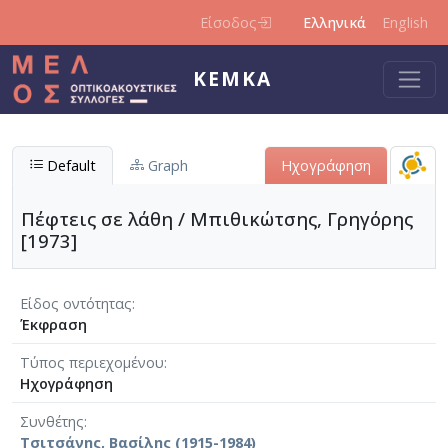
Παράκαμψη προς το κυρίως περιεχόμενο
Είσοδος
Ελληνικά
English
ΚΕΜΚΑ
Default
Graph
Ηχογράφηση
Πέφτεις σε λάθη / Μπιθικώτσης, Γρηγόρης
[1973]
Είδος οντότητας
Έκφραση
Τύπος περιεχομένου
Ηχογράφηση
Συνθέτης
Τσιτσάνης, Βασίλης (1915-1984)