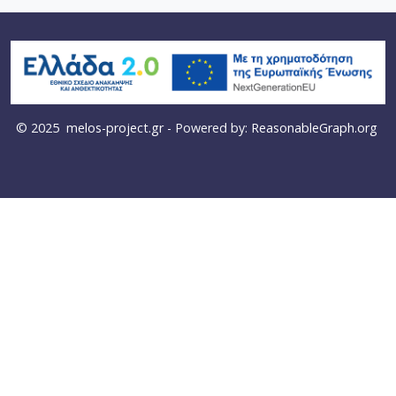
© 2025
melos-project.gr
- Powered by:
ReasonableGraph.org