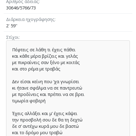
Αριθμός άδειας
30646/5766/73
Διάρκεια ηχογράφησης
2' 59''
Στίχοι
Πέφτεις σε λάθη τι έχεις πάθει
και κάθε µέρα βρίζεις και γελάς
με πικραίνεις σαν ξένο µε κοιτάς
και στο ρέµα µε τραβάς
∆εν είσαι κείνη που ‘χα γνωρίσει
κι ήτανε σφάλµα να σε παντρευτώ
με προδίνεις και πρέπει να σε βρει
τιµωρία φοβερή
Έχεις αλλάξει και µ’ έχεις κάψει
την προσβολή σου δε θα τη δεχτώ
δε σ’ αντέχω κυρά µου δε βαστώ
και το δρόµο µου τραβώ