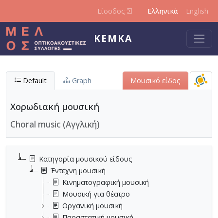
Παράκαμψη προς το κυρίως περιεχόμενο
Είσοδος
Ελληνικά
English
ΚΕΜΚΑ
Default
Graph
Μουσικό είδος
Χορωδιακή μουσική
Choral music (Αγγλική)
Κατηγορία μουσικού είδους
Έντεχνη μουσική
Κινηματογραφική μουσική
Μουσική για θέατρο
Οργανική μουσική
Παραστατική μουσική