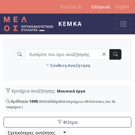
Παράκαμψη προς το κυρίως περιεχόμενο
Είσοδος
Ελληνικά
English
ΚΕΜΚΑ
Σύνθετη Αναζήτηση
Κριτήρια αναζήτησης:
Μουσικά έργα
Βρέθηκαν
1098
αποτελέσματα
(περιέχουν 49 Εκδόσεις και 56
τεκμήρια )
Φίλτρα
Βρέθηκαν
Λίστα μετα τα αποτελέσματα αναζήτησης:
1098
αποτελέσματα (περιέχουν 49 Εκδόσεις 
Σχετικότερες οντότητες