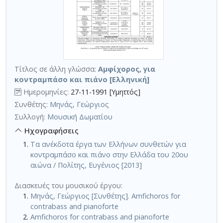
Τίτλος σε άλλη γλώσσα:
Αμφίχορος, για
κοντραμπάσο και πιάνο [Ελληνική]
Ημερομηνίες:
27-11-1991 [Υμηττός]
Συνθέτης:
Μηνάς, Γεώργιος
Συλλογή:
Μουσική Δωματίου
Ηχογραφήσεις
Τα ανέκδοτα έργα των Ελλήνων συνθετών για
κοντραμπάσο και πιάνο στην Ελλάδα του 20ου
αιώνα / Πολίτης, Ευγένιος [2013]
Διασκευές του μουσικού έργου:
Μηνάς, Γεώργιος [Συνθέτης]. Amfichoros for
contrabass and pianoforte
Amfichoros for contrabass and pianoforte