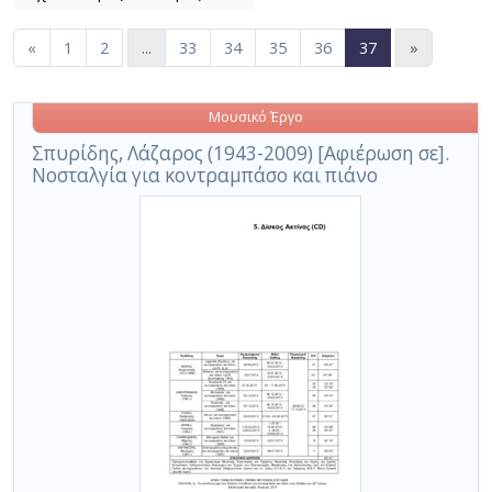
Εφαρμοζόμενα κριτήρια αναζήτησης:
Μουσικά έργα
Ακύρωση των κριτηρίων αναζήτησης
Περιορισμός αποτελεσμάτων με τη χρήση επιπλέον κ
(current)
«
1
2
...
33
34
35
36
37
»
Μουσικό Έργο
Σπυρίδης, Λάζαρος (1943-2009) [Αφιέρωση σε].
Νοσταλγία για κοντραμπάσο και πιάνο