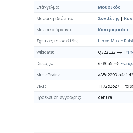
Επάγγελμα
Μουσικός
Μουσική ιδιότητα
Συνθέτης
|
Κον
Μουσικό όργανο
Κοντραμπάσο
Σχετικές ιστοσελίδες
Liben Music Publ
Wikidata
Q322222 ⟶
Fran
Discogs
648055 ⟶
Franç
MusicBrainz
a85e2299-a4ef-4
VIAF
117252627 ( Per
Προέλευση εγγραφής
central