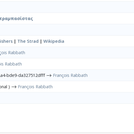
τραμπασίστας
ishers
|
The Strad
|
Wikipedia
çois Rabbath
ois Rabbath
2a4-bde9-da327512dfff ⟶
François Rabbath
sonal ) ⟶
François Rabbath