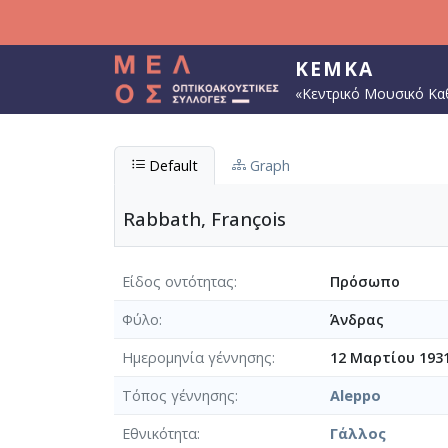
Παράκαμψη προς το κυρίως περιεχόμενο
ΚΕΜΚΑ
«Κεντρικό Μουσικό Κα
Default
Graph
Rabbath, François
Είδος οντότητας
Πρόσωπο
Φύλο
Άνδρας
Ημερομηνία γέννησης
12 Μαρτίου 193
Τόπος γέννησης
Aleppo
Εθνικότητα
Γάλλος