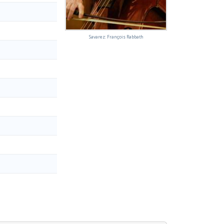
Savarez: François Rabbath