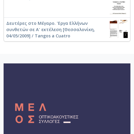
Δευτέρες στο Μέγαρο. 'Εργα Ελλήνων
συνθετών σε Α' εκτέλεση [Θεσσαλονίκη,
04/05/2009] / Tangos a Cuatro