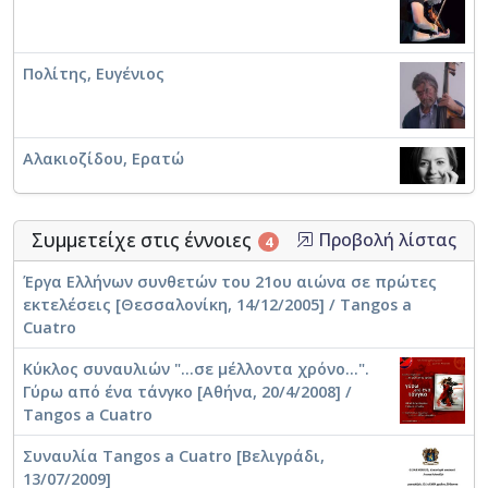
Κυριακάκης, Γιώργος. Jose en Avlida, suepo de un
extranjero, para violon, accordeon, piano y
contrabasso, dedicado a mis amigos 'Tangos a
Πολίτης, Ευγένιος
Cuatro'
Κουμεντάκης, Γεώργιος. Typewriter Tune, for
piano, violin, double bass and bajan
Αλακιοζίδου, Ερατώ
Καραντζής, Νεκτάριος. Tango for piano,
Συμμετείχε στις έννοιες
Προβολή λίστας
4
bandoneon, violin and double bass
Έργα Ελλήνων συνθετών του 21ου αιώνα σε πρώτες
εκτελέσεις [Θεσσαλονίκη, 14/12/2005] / Tangos a
Cuatro
Κύκλος συναυλιών "...σε μέλλοντα χρόνο...".
Γύρω από ένα τάνγκο [Αθήνα, 20/4/2008] /
Tangos a Cuatro
Συναυλία Tangos a Cuatro [Βελιγράδι,
13/07/2009]