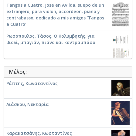
Tangos a Cuatro. Jose en Avlida, suepo de un
extranjero, para violon, accordeon, piano y
contrabasso, dedicado a mis amigos 'Tangos
a Cuatro'
Ρωσόπουλος, Τάσος. Ο Κολυμβητής, για
βιολί, μπαγιάν, πιάνο και κοντραμπάσο
Τόνια, Λίνα. Vis a Vis, for piano, bajan, violin
Μέλος:
and contrabass
Ράπτης, Κωνσταντίνος
Θέμελης, Δημήτρης (1931-2017). Tango: για βιολί,
ακορντεόν, πιάνο και κοντραμπάσο: βασισμένο στη
Λιάσκου, Νεκταρία
Φαντασία για κουαρτέτο εγχόρδων, έργο 91a
Tangos a Cuatro. Nazca, for four players (violin,
concert accordeon, piano and contrabass)
Καρακατσάνης, Κωσταντίνος