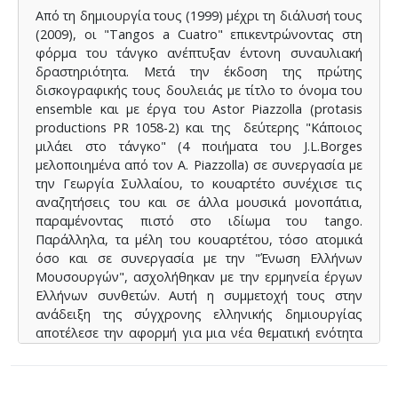
Από τη δημιουργία τους (1999) μέχρι τη διάλυσή τους
(2009), οι "Tangos a Cuatro" επικεντρώνοντας στη
φόρμα του τάνγκο ανέπτυξαν έντονη συναυλιακή
δραστηριότητα. Μετά την έκδοση της πρώτης
δισκογραφικής τους δουλειάς με τίτλο το όνομα του
ensemble και με έργα του Astor Piazzolla (protasis
productions PR 1058-2) και της δεύτερης "Κάποιος
μιλάει στο τάνγκο" (4 ποιήματα του J.L.Borges
μελοποιημένα από τον A. Piazzolla) σε συνεργασία με
την Γεωργία Συλλαίου, το κουαρτέτο συνέχισε τις
αναζητήσεις του και σε άλλα μουσικά μονοπάτια,
παραμένοντας πιστό στο ιδίωμα του tango.
Παράλληλα, τα μέλη του κουαρτέτου, τόσο ατομικά
όσο και σε συνεργασία με την "Ένωση Ελλήνων
Μουσουργών", ασχολήθηκαν με την ερμηνεία έργων
Ελλήνων συνθετών. Αυτή η συμμετοχή τους στην
ανάδειξη της σύγχρονης ελληνικής δημιουργίας
αποτέλεσε την αφορμή για μια νέα θεματική ενότητα
που αφορά την παρουσίαση (και πρωτότυπων) έργων
Ελλήνων συνθετών εμπνευσμένων από το ρυθμικό
και μελωδικό στοιχείο του tango και γραμμένων