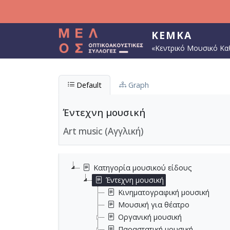
Παράκαμψη προς το κυρίως περιεχόμενο
ΚΕΜΚΑ
«Κεντρικό Μουσικό Κα
Default
Graph
Έντεχνη μουσική
Art music (Αγγλική)
Κατηγορία μουσικού είδους
Έντεχνη μουσική
Κινηματογραφική μουσική
Μουσική για θέατρο
Οργανική μουσική
Παραστατική μουσική