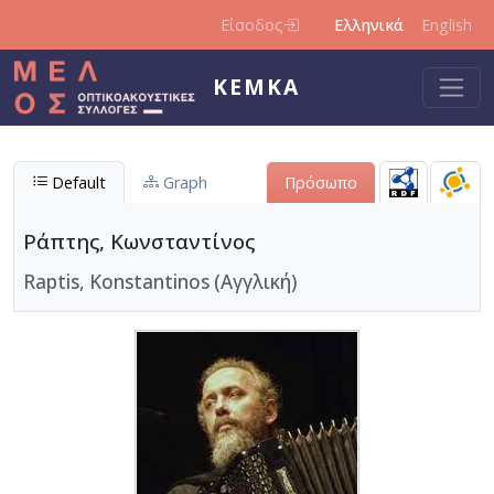
Παράκαμψη προς το κυρίως περιεχόμενο
Είσοδος
Ελληνικά
English
ΚΕΜΚΑ
Default
Graph
Πρόσωπο
Ράπτης, Κωνσταντίνος
Raptis, Konstantinos (Αγγλική)