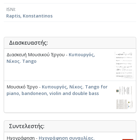
διακρίσεις στο Klingenthal, το Castelfidardo, το Moers,
ISNI
το Baden-Baden και το Ανόβερο. Από το 2005
Raptis, Konstantinos
διδάσκει στο Τμήμα Μουσικής Επιστήμης και Τέχνης
του Πανεπιστημίου Μακεδονία στη Θεσσαλονίκη.
Διασκευαστής:
Διασκευή Μουσικού Έργου -
Κυπουργός,
Νίκος. Tango
Μουσικό Έργο -
Κυπουργός, Νίκος. Tango for
piano, bandoneon, violin and double bass
Συντελεστής:
Ηχογράφηση -
Ηχογράφηση συναυλίας.