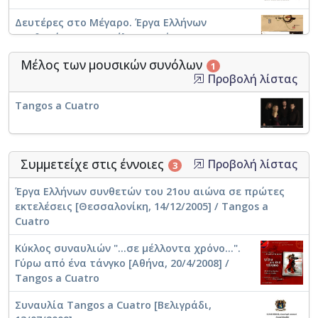
Δευτέρες στο Μέγαρο. Έργα Ελλήνων
συνθετών σε Α' εκτέλεση από τους Tangos a
Cuatro [04.05.2009] / Tangos a Cuatro [2009]
Μέλος των μουσικών συνόλων
1
Προβολή λίστας
Συναυλία Tangos a Cuatro [Βελιγράδι,
Tangos a Cuatro
13/07/2009]
Συμμετείχε στις έννοιες
Προβολή λίστας
3
Δευτέρες στο Μέγαρο. 'Εργα Ελλήνων
συνθετών σε Α' εκτέλεση [Θεσσαλονίκη,
Έργα Ελλήνων συνθετών του 21ου αιώνα σε πρώτες
04/05/2009] / Tangos a Cuatro
εκτελέσεις [Θεσσαλονίκη, 14/12/2005] / Tangos a
Cuatro
Κύκλος συναυλιών "...σε μέλλοντα χρόνο...".
Γύρω από ένα τάνγκο [Αθήνα, 20/4/2008] /
Tangos a Cuatro
Συναυλία Tangos a Cuatro [Βελιγράδι,