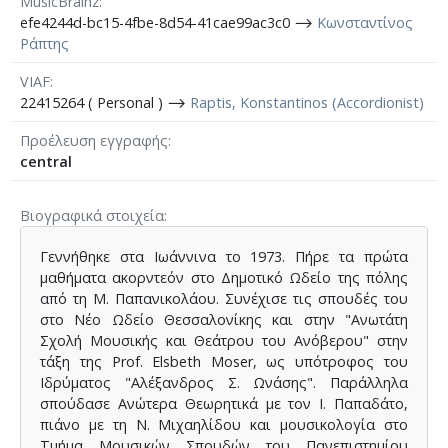
MusicBrainz
efe4244d-bc15-4fbe-8d54-41cae99ac3c0 ⟶
Κωνσταντίνος
Ράπτης
VIAF
22415264 ( Personal ) ⟶
Raptis, Konstantinos (Accordionist)
Προέλευση εγγραφής
central
Βιογραφικά στοιχεία
Γεννήθηκε στα Ιωάννινα το 1973. Πήρε τα πρώτα
μαθήματα ακορντεόν στο Δημοτικό Ωδείο της πόλης
από τη Μ. Παπανικολάου. Συνέχισε τις σπουδές του
στο Νέο Ωδείο Θεσσαλονίκης και στην "Ανωτάτη
Σχολή Μουσικής και Θεάτρου του Ανόβερου" στην
τάξη της Prof. Elsbeth Moser, ως υπότροφος του
Ιδρύματος "Αλέξανδρος Σ. Ωνάσης". Παράλληλα
σπούδασε Ανώτερα Θεωρητικά με τον Ι. Παπαδάτο,
πιάνο με τη Ν. Μιχαηλίδου και μουσικολογία στο
Τμήμα Μουσικών Σπουδών του Πανεπιστημίου